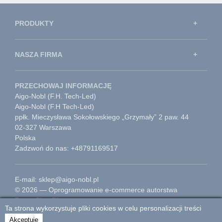
PRODUKTY
NASZA FIRMA
PRZECHOWAJ INFORMACJĘ
Aigo-Nobl (F.H. Tech-Led)
Aigo-Nobl (F.H Tech-Led)
ppłk. Mieczysława Sokołowskiego „Grzymały” 2 paw. 44
02-327 Warszawa
Polska
Zadzwoń do nas: +48791169517
E-mail: sklep@aigo-nobl.pl
© 2026 — Oprogramowanie e-commerce autorstwa
PrestaShop™
Ta strona wykorzystuje pliki cookies w celu personalizacji treści
Przejdź do strony głównej
Akceptuję