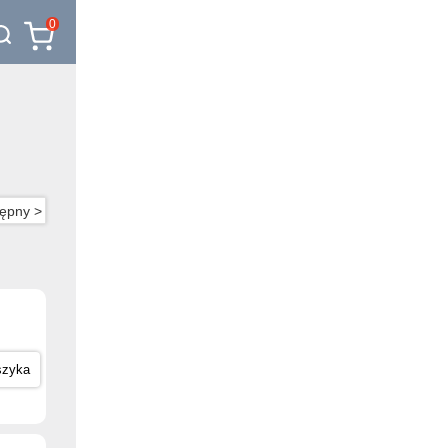
0
ępny >
szyka