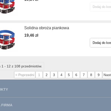
Dodaj do ko
Solidna obroża piankowa
19,46 zł
Dodaj do ko
 1 - 12 z 108 przedmiotów.
< Poprzedni
1
2
3
4
5
6
7
8
9
Nast
UKTY
 FIRMA