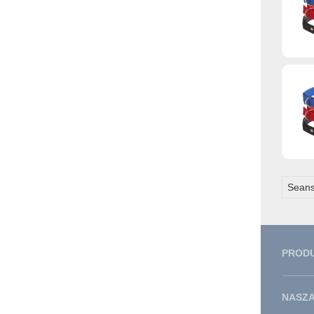
Seans
PROD
NASZA