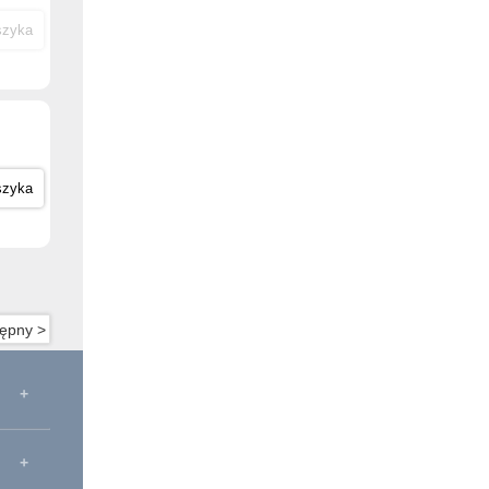
szyka
szyka
ępny >