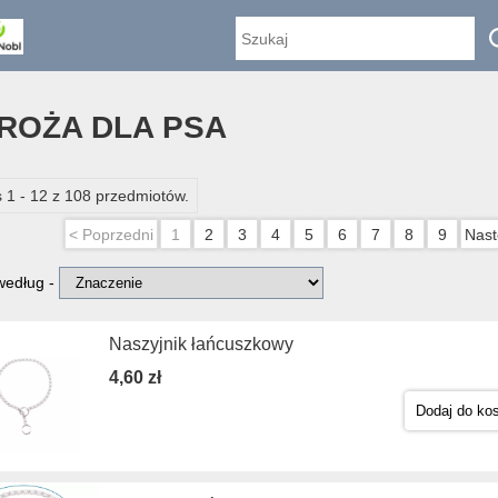
ROŻA DLA PSA
 1 - 12 z 108 przedmiotów.
< Poprzedni
1
2
3
4
5
6
7
8
9
Nast
 według -
Naszyjnik łańcuszkowy
4,60 zł
Dodaj do ko