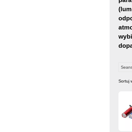
(lum
odpo
atmo
wybi
dopa
Seans
Sortuj