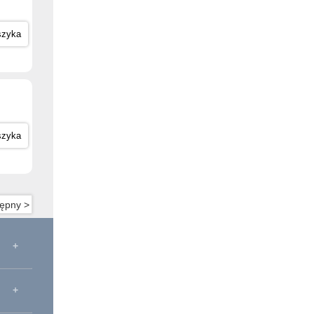
szyka
szyka
ępny >