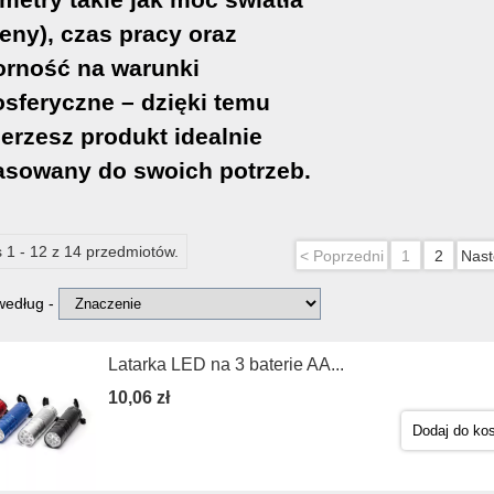
eny), czas pracy oraz
rność na warunki
sferyczne – dzięki temu
erzesz produkt idealnie
sowany do swoich potrzeb.
 1 - 12 z 14 przedmiotów.
< Poprzedni
1
2
Nast
 według -
Latarka LED na 3 baterie AA...
10,06 zł
Dodaj do ko