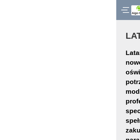
LA
Lata
nowo
oświ
pot
mode
prof
spec
speł
zaku
para