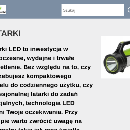
TARKI
rki LED to inwestycja w
czesne, wydajne i trwałe
etlenie. Bez względu na to, czy
rzebujesz kompaktowego
lu do codziennego użytku, czy
esjonalnej latarki do zadań
jalnych, technologia LED
ni Twoje oczekiwania. Przy
pie warto zwrócić uwagę na
metry takie jak moc światła