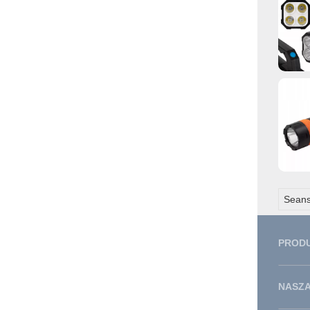
Seans
PROD
NASZA