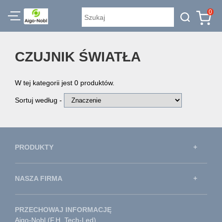
0
CZUJNIK ŚWIATŁA
W tej kategorii jest 0 produktów.
Sortuj według -
PRODUKTY
NASZA FIRMA
PRZECHOWAJ INFORMACJĘ
Aigo-Nobl (F.H. Tech-Led)