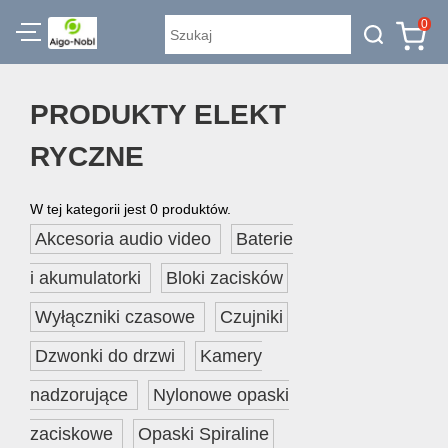
0
PRODUKTY ELEKT
RYCZNE
W tej kategorii jest 0 produktów.
Akcesoria audio video
Baterie
i akumulatorki
Bloki zacisków
Wyłączniki czasowe
Czujniki
Dzwonki do drzwi
Kamery
nadzorujące
Nylonowe opaski
zaciskowe
Opaski Spiraline