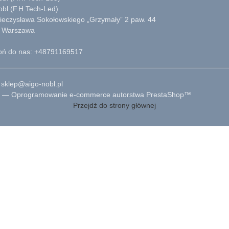
obl (F.H Tech-Led)
Mieczysława Sokołowskiego „Grzymały” 2 paw. 44
 Warszawa
ń do nas: +48791169517
 sklep@aigo-nobl.pl
 — Oprogramowanie e-commerce autorstwa PrestaShop™
Przejdź do strony głównej