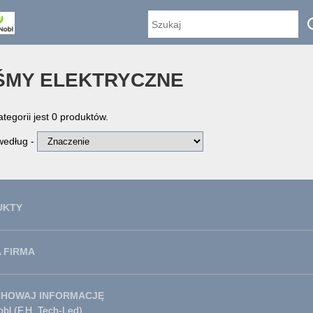
ŚMY ELEKTRYCZNE
ategorii jest 0 produktów.
 według -
UKTY
 FIRMA
CHOWAJ INFORMACJĘ
bl (F.H. Tech-Led)