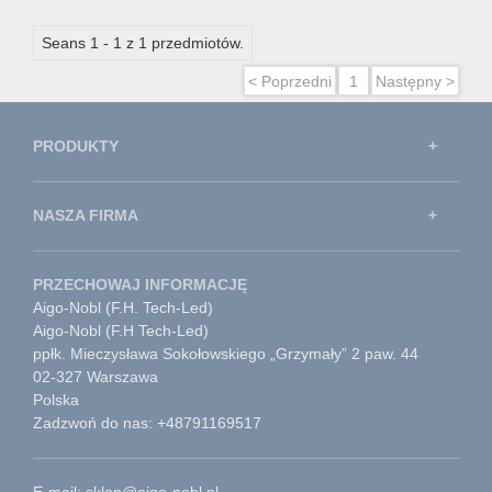
Seans 1 - 1 z 1 przedmiotów.
< Poprzedni
1
Następny >
PRODUKTY
NASZA FIRMA
PRZECHOWAJ INFORMACJĘ
Aigo-Nobl (F.H. Tech-Led)
Aigo-Nobl (F.H Tech-Led)
ppłk. Mieczysława Sokołowskiego „Grzymały” 2 paw. 44
02-327 Warszawa
Polska
Zadzwoń do nas: +48791169517