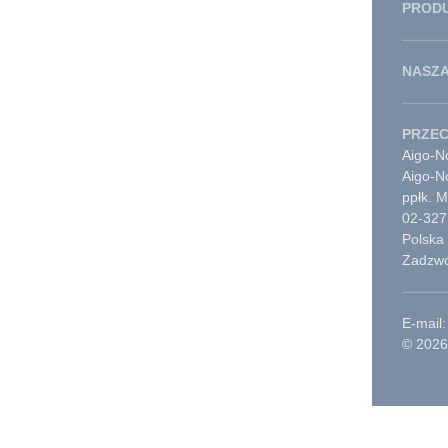
PROD
NASZA
PRZE
Aigo-No
Aigo-N
ppłk. 
02-327
Polska
Zadzwo
E-mail:
© 2026