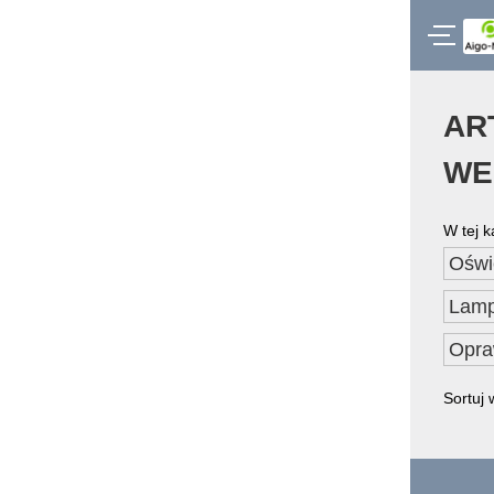
AR
WE
W tej k
Oświ
Lamp
Opra
Sortuj