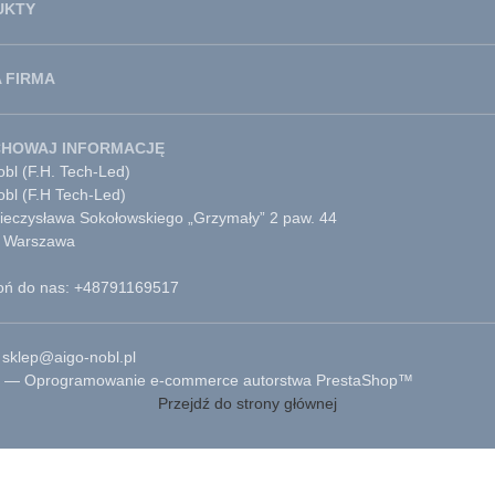
UKTY
 FIRMA
CHOWAJ INFORMACJĘ
bl (F.H. Tech-Led)
obl (F.H Tech-Led)
Mieczysława Sokołowskiego „Grzymały” 2 paw. 44
 Warszawa
ń do nas: +48791169517
 sklep@aigo-nobl.pl
 — Oprogramowanie e-commerce autorstwa PrestaShop™
Przejdź do strony głównej