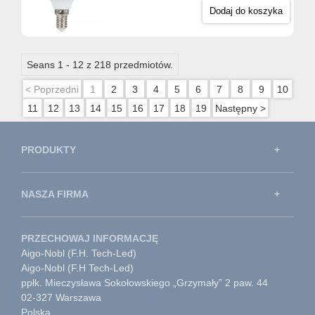
Dodaj do koszyka
Seans 1 - 12 z 218 przedmiotów.
< Poprzedni
1
2
3
4
5
6
7
8
9
10
11
12
13
14
15
16
17
18
19
Następny >
PRODUKTY
NASZA FIRMA
PRZECHOWAJ INFORMACJĘ
Aigo-Nobl (F.H. Tech-Led)
Aigo-Nobl (F.H Tech-Led)
ppłk. Mieczysława Sokołowskiego „Grzymały” 2 paw. 44
02-327 Warszawa
Polska