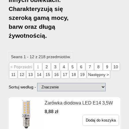
Charakteryzują się
szeroką gamą mocy,
barw oraz długą
żywotnością.
Seans 1 - 12 z 218 przedmiotów.
< Poprzedni
1
2
3
4
5
6
7
8
9
10
11
12
13
14
15
16
17
18
19
Następny >
Sortuj według -
Żarówka diodowa LED E14 3,5W
8,88 zł
Dodaj do koszyka