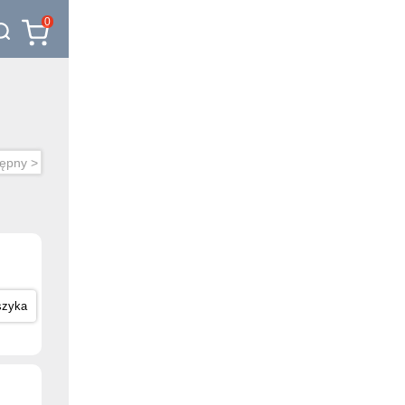
0
ępny >
szyka