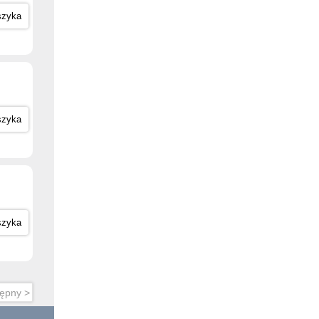
szyka
szyka
szyka
ępny >