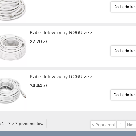
Dodaj do ko
Kabel telewizyjny RG6U ze z...
27,70 zł
Dodaj do ko
Kabel telewizyjny RG6U ze z...
34,44 zł
Dodaj do ko
 1 - 7 z 7 przedmiotów.
< Poprzedni
1
Nast