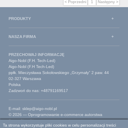
< Poprzedni
1
Następny >
PRODUKTY
NASZA FIRMA
PRZECHOWAJ INFORMACJĘ
Aigo-Nobl (F.H. Tech-Led)
Aigo-Nobl (F.H Tech-Led)
ppłk. Mieczysława Sokołowskiego „Grzymały” 2 paw. 44
02-327 Warszawa
Polska
Zadzwoń do nas: +48791169517
E-mail: sklep@aigo-nobl.pl
© 2026 — Oprogramowanie e-commerce autorstwa
PrestaShop™
Ta strona wykorzystuje pliki cookies w celu personalizacji treści
Przejdź do strony głównej