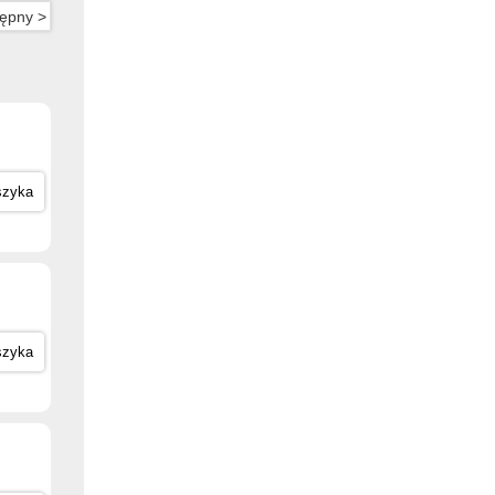
ępny >
szyka
szyka