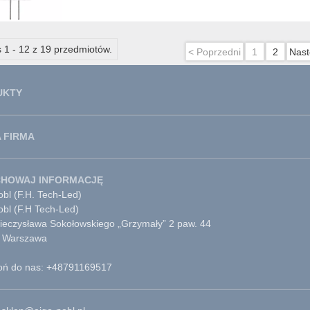
 1 - 12 z 19 przedmiotów.
< Poprzedni
1
2
Nast
UKTY
 FIRMA
CHOWAJ INFORMACJĘ
bl (F.H. Tech-Led)
obl (F.H Tech-Led)
Mieczysława Sokołowskiego „Grzymały” 2 paw. 44
 Warszawa
ń do nas: +48791169517