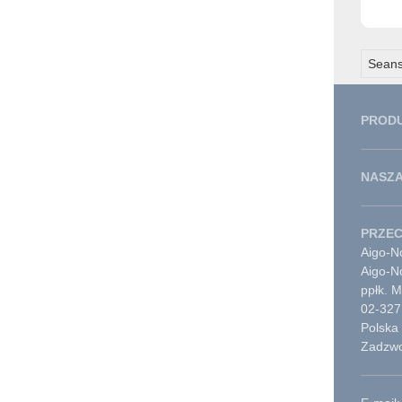
Seans
PROD
NASZA
PRZE
Aigo-No
Aigo-N
ppłk. 
02-327
Polska
Zadzwo