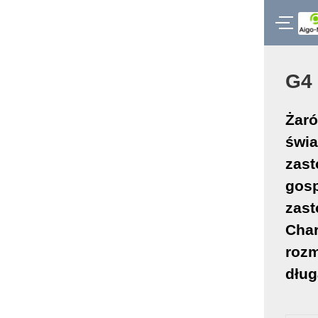
G4
Żaró
świa
zast
gos
zas
Char
rozm
dług