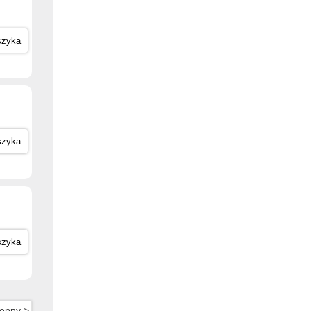
szyka
szyka
szyka
ępny >