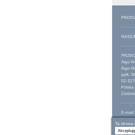
PROD
NASZA
PRZE
Aigo-No
Aigo-N
ppłk. 
02-327
Polska
Zadzwo
E-mail:
© 2026
Ta strona 
Akceptuj