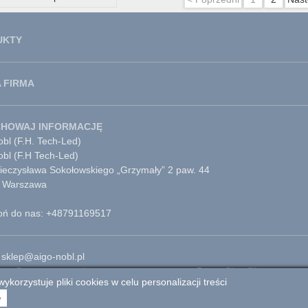
UKTY
 FIRMA
CHOWAJ INFORMACJĘ
bl (F.H. Tech-Led)
obl (F.H Tech-Led)
Mieczysława Sokołowskiego „Grzymały” 2 paw. 44
 Warszawa
ń do nas: +48791169517
 sklep@aigo-nobl.pl
 — Oprogramowanie e-commerce autorstwa PrestaShop™
wykorzystuje pliki cookies w celu personalizacji treści
Przejdź do strony głównej
ę