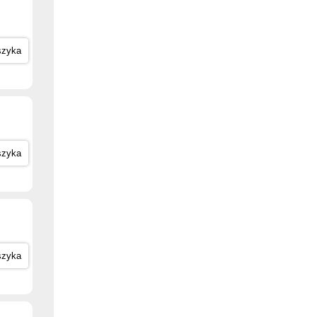
szyka
szyka
szyka