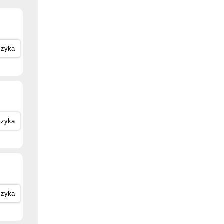
szyka
szyka
szyka