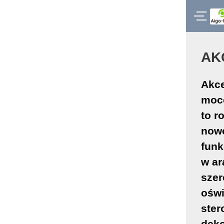
AK
Akce
moc
to r
now
funk
w ar
sze
oświ
ster
deko