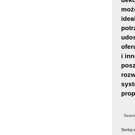
może
idea
potr
udos
ofer
i in
pos
rozw
sys
prop
Seans
Sortuj