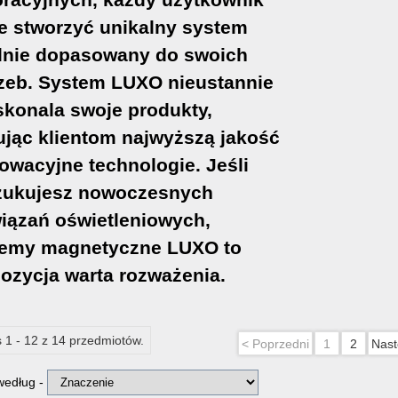
 stworzyć unikalny system
lnie dopasowany do swoich
zeb. System LUXO nieustannie
konala swoje produkty,
ując klientom najwyższą jakość
nowacyjne technologie. Jeśli
zukujesz nowoczesnych
iązań oświetleniowych,
temy magnetyczne LUXO to
ozycja warta rozważenia.
 1 - 12 z 14 przedmiotów.
< Poprzedni
1
2
Nast
 według -