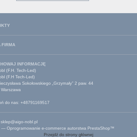
UKTY
 FIRMA
CHOWAJ INFORMACJĘ
bl (F.H. Tech-Led)
obl (F.H Tech-Led)
Mieczysława Sokołowskiego „Grzymały” 2 paw. 44
 Warszawa
ń do nas: +48791169517
 sklep@aigo-nobl.pl
 — Oprogramowanie e-commerce autorstwa PrestaShop™
Przejdź do strony głównej