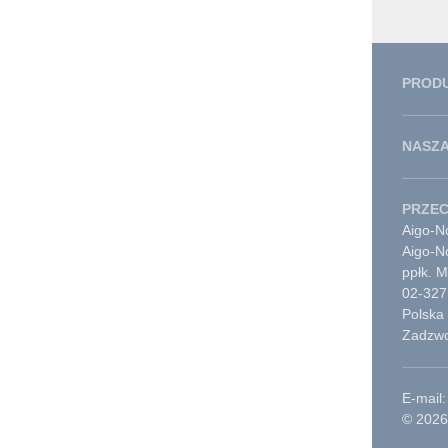
PROD
NASZA
PRZE
Aigo-No
Aigo-N
ppłk. 
02-327
Polska
Zadzwo
E-mail:
© 2026