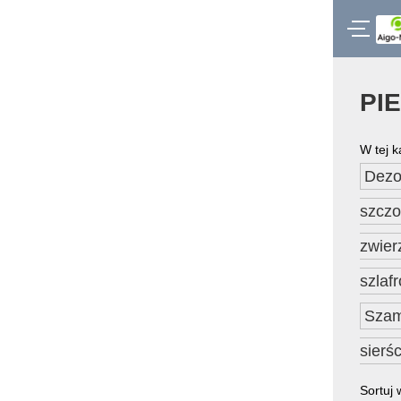
PI
W tej k
Dezo
szczo
zwier
szlaf
Szam
sierśc
Sortuj