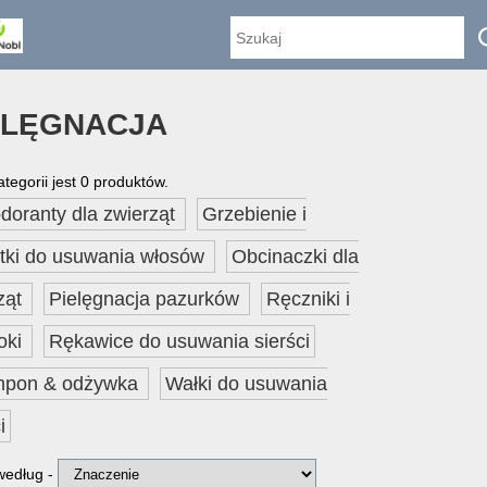
ELĘGNACJA
ategorii jest 0 produktów.
doranty dla zwierząt
Grzebienie i
tki do usuwania włosów
Obcinaczki dla
ząt
Pielęgnacja pazurków
Ręczniki i
roki
Rękawice do usuwania sierści
pon & odżywka
Wałki do usuwania
i
 według -