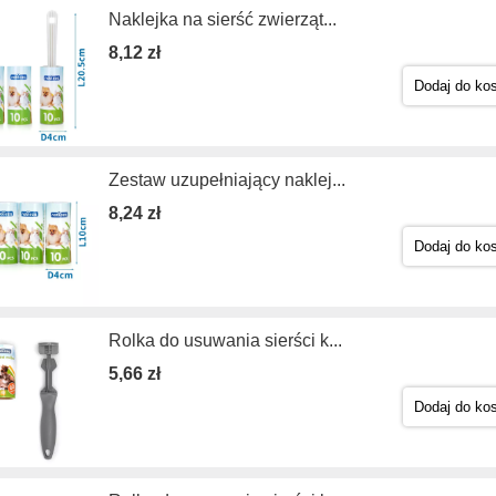
Naklejka na sierść zwierząt...
8,12 zł
Dodaj do ko
Zestaw uzupełniający naklej...
8,24 zł
Dodaj do ko
Rolka do usuwania sierści k...
5,66 zł
Dodaj do ko