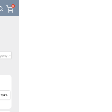
0
ępny >
szyka