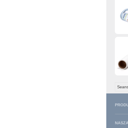
Seans
PROD
NASZA