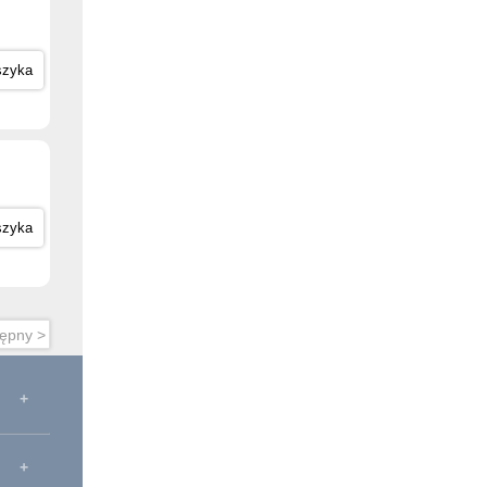
szyka
szyka
ępny >