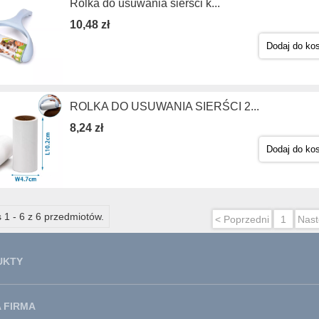
Rolka do usuwania sierści k...
10,48 zł
Dodaj do ko
ROLKA DO USUWANIA SIERŚCI 2...
8,24 zł
Dodaj do ko
 1 - 6 z 6 przedmiotów.
< Poprzedni
1
Nast
UKTY
 FIRMA