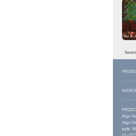
Seans
PROD
NASZA
PRZE
Aigo-No
Aigo-N
ppłk. 
02-327