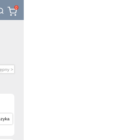
0
ępny >
szyka