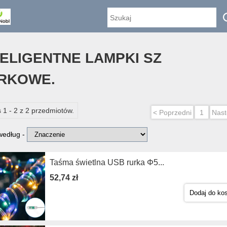
TELIGENTNE LAMPKI SZ
RKOWE.
 1 - 2 z 2 przedmiotów.
< Poprzedni
1
Nast
 według -
Taśma świetlna USB rurka Φ5...
52,74 zł
Dodaj do ko