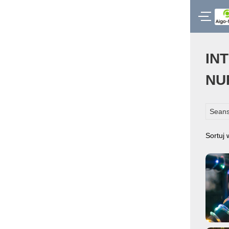
IN
NU
Seans
Sortuj