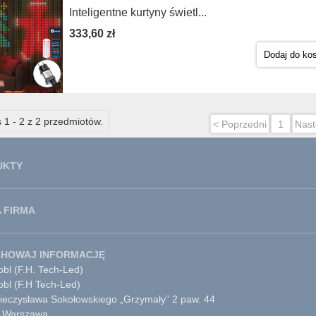
Inteligentne kurtyny świetl...
333,60 zł
Dodaj do ko
 1 - 2 z 2 przedmiotów.
< Poprzedni
1
Nast
UKTY
 FIRMA
CHOWAJ INFORMACJĘ
bl (F.H. Tech-Led)
obl (F.H Tech-Led)
Mieczysława Sokołowskiego „Grzymały” 2 paw. 44
 Warszawa