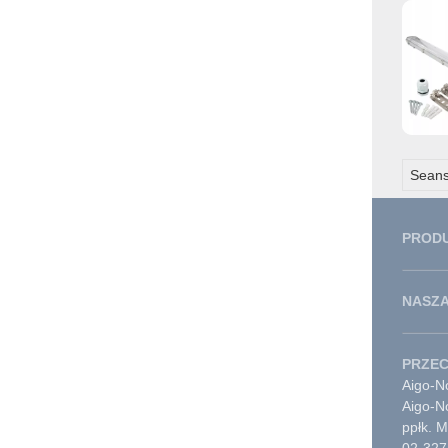
Seans
PROD
NASZA
PRZE
Aigo-No
Aigo-N
ppłk. 
02-327