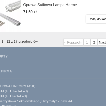
Oprawa Sufitowa Lampa Herme...
71,59 zł
Dodaj do ko
 1 - 12 z 17 przedmiotów.
< Poprzedni
1
2
Nast
UKTY
 FIRMA
CHOWAJ INFORMACJĘ
bl (F.H. Tech-Led)
obl (F.H Tech-Led)
Mieczysława Sokołowskiego „Grzymały” 2 paw. 44
 Warszawa