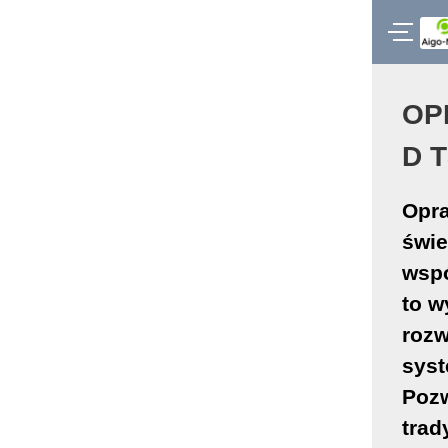
OP
D T
Opra
świe
wspó
to w
rozw
syst
Pozw
trad