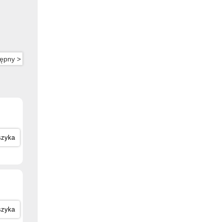
ępny >
szyka
szyka