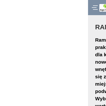
RA
Ramk
prak
dla 
nowo
wnęt
się 
miej
podw
Wybi
wart