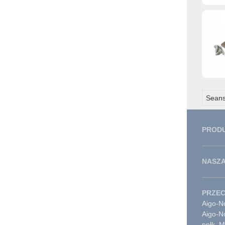
Seans
PROD
NASZA
PRZE
Aigo-No
Aigo-N
ppłk. 