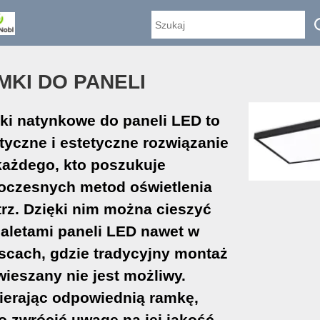
MKI DO PANELI
i natynkowe do paneli LED to
tyczne i estetyczne rozwiązanie
każdego, kto poszukuje
czesnych metod oświetlenia
rz. Dzięki nim można cieszyć
zaletami paneli LED nawet w
scach, gdzie tradycyjny montaż
ieszany nie jest możliwy.
erając odpowiednią ramkę,
o zwrócić uwagę na jej jakość