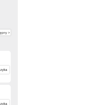
ępny >
szyka
szyka