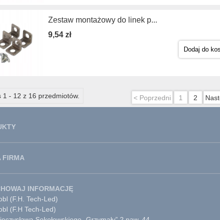
Zestaw montażowy do linek p...
9,54 zł
Dodaj do ko
 1 - 12 z 16 przedmiotów.
< Poprzedni
1
2
Nast
UKTY
 FIRMA
CHOWAJ INFORMACJĘ
bl (F.H. Tech-Led)
obl (F.H Tech-Led)
Mieczysława Sokołowskiego „Grzymały” 2 paw. 44