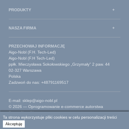
PRODUKTY
NASZA FIRMA
PRZECHOWAJ INFORMACJĘ
Aigo-Nobl (F.H. Tech-Led)
Aigo-Nobl (F.H Tech-Led)
ppłk. Mieczysława Sokołowskiego „Grzymały” 2 paw. 44
02-327 Warszawa
Polska
Zadzwoń do nas: +48791169517
E-mail: sklep@aigo-nobl.pl
© 2026 — Oprogramowanie e-commerce autorstwa
PrestaShop™
Ta strona wykorzystuje pliki cookies w celu personalizacji treści
Przejdź do strony głównej
Akceptuję