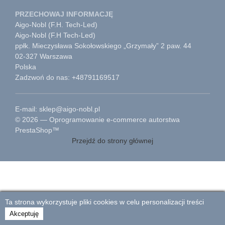
PRZECHOWAJ INFORMACJĘ
Aigo-Nobl (F.H. Tech-Led)
Aigo-Nobl (F.H Tech-Led)
ppłk. Mieczysława Sokołowskiego „Grzymały” 2 paw. 44
02-327 Warszawa
Polska
Zadzwoń do nas: +48791169517
E-mail: sklep@aigo-nobl.pl
© 2026 — Oprogramowanie e-commerce autorstwa
PrestaShop™
Przejdź do strony głównej
Ta strona wykorzystuje pliki cookies w celu personalizacji treści
Akceptuję