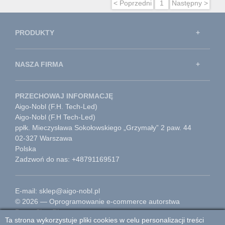
< Poprzedni
1
Następny >
PRODUKTY
NASZA FIRMA
PRZECHOWAJ INFORMACJĘ
Aigo-Nobl (F.H. Tech-Led)
Aigo-Nobl (F.H Tech-Led)
ppłk. Mieczysława Sokołowskiego „Grzymały” 2 paw. 44
02-327 Warszawa
Polska
Zadzwoń do nas: +48791169517
E-mail: sklep@aigo-nobl.pl
© 2026 — Oprogramowanie e-commerce autorstwa
PrestaShop™
Ta strona wykorzystuje pliki cookies w celu personalizacji treści
Przejdź do strony głównej