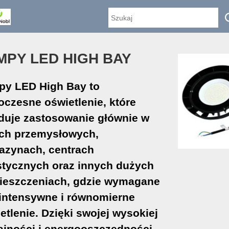
MPY LED HIGH BAY
y LED High Bay to
czesne oświetlenie, które
duje zastosowanie głównie w
ch przemysłowych,
zynach, centrach
stycznych oraz innych dużych
ieszczeniach, gdzie wymagane
 intensywne i równomierne
etlenie. Dzięki swojej wysokiej
jności i energooszczędności,