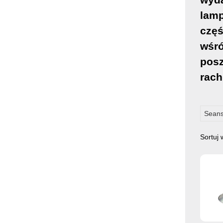
lamp
częś
wśró
posz
rach
Seans
Sortuj