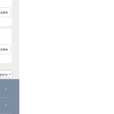
szyka
szyka
ępny >