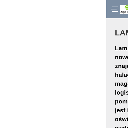
LA
Lamp
nowo
znaj
hala
maga
logi
pom
jest
oświ
wyda