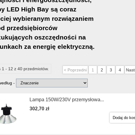
y LED High Bay są coraz
ciej wybieranym rozwiązaniem
d przedsiębiorców
ukujących oszczędności na
unkach za energię elektryczną.
 1 - 12 z 40 przedmiotów.
< Poprzedni
1
2
3
4
Nast
 według -
Lampa 150W/230V przemysłowa...
302,70 zł
Dodaj do ko