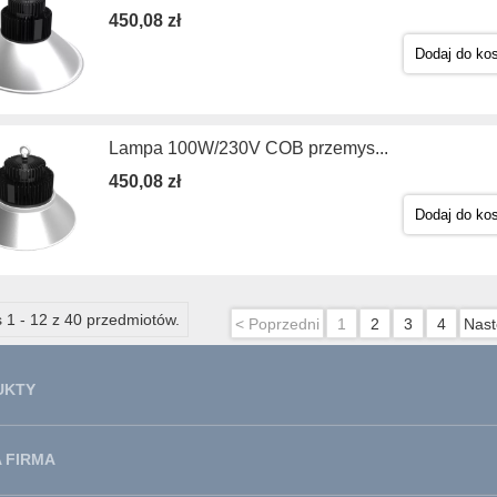
450,08 zł
Dodaj do ko
Lampa 100W/230V COB przemys...
450,08 zł
Dodaj do ko
 1 - 12 z 40 przedmiotów.
< Poprzedni
1
2
3
4
Nast
UKTY
 FIRMA