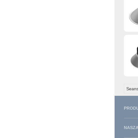
Seans
PROD
NASZA