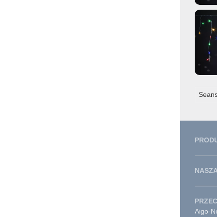
Seans
PROD
NASZA
PRZE
Aigo-No