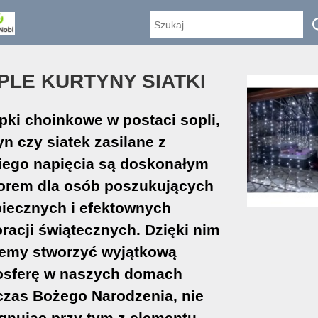
PLE KURTYNY SIATKI
ki choinkowe w postaci sopli,
yn czy siatek zasilane z
iego napięcia są doskonałym
orem dla osób poszukujących
iecznych i efektownych
racji świątecznych. Dzięki nim
emy stworzyć wyjątkową
osferę w naszych domach
zas Bożego Narodzenia, nie
gnując przy tym z elementu