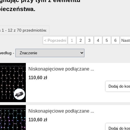
ieczeństwa.
 1 - 12 z 70 przedmiotów.
< Poprzedni
1
2
3
4
5
6
Nast
 według -
Niskonapięciowe podłączane ...
110,60 zł
Dodaj do ko
Niskonapięciowe podłączane ...
110,60 zł
Dodaj do ko