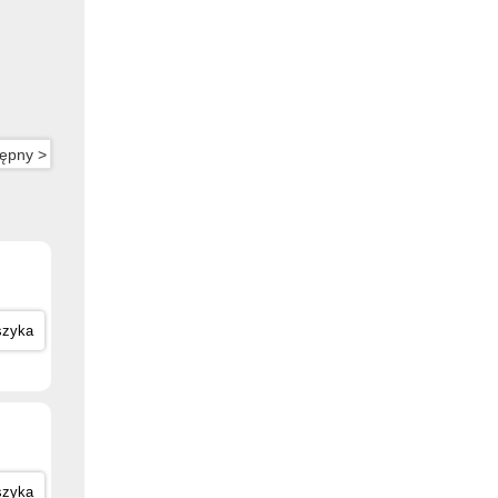
ępny >
szyka
szyka