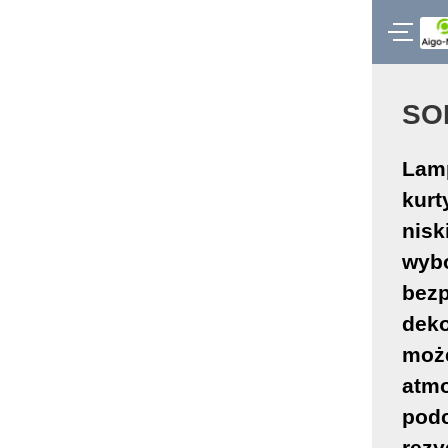
SO
Lamp
kurt
nisk
wyb
bezp
deko
moż
atm
podc
rezy