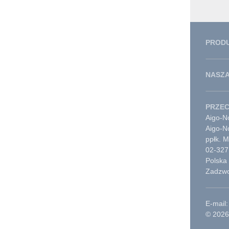
PROD
NASZA
PRZE
Aigo-No
Aigo-N
ppłk. 
02-327
Polska
Zadzwo
E-mail:
© 2026