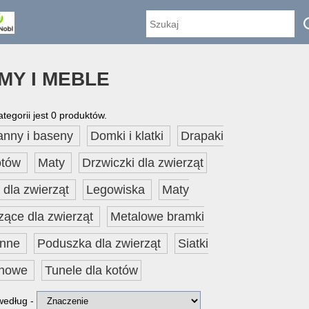
MY I MEBLE
ategorii jest 0 produktów.
anny i baseny
Domki i klatki
Drapaki
otów
Maty
Drzwiczki dla zwierząt
 dla zwierząt
Legowiska
Maty
zące dla zwierząt
Metalowe bramki
onne
Poduszka dla zwierząt
Siatki
onowe
Tunele dla kotów
 według -