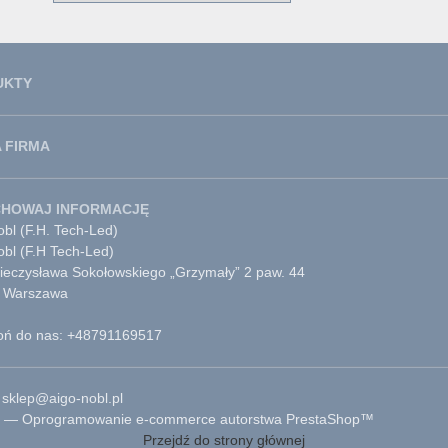
UKTY
 FIRMA
CHOWAJ INFORMACJĘ
bl (F.H. Tech-Led)
obl (F.H Tech-Led)
Mieczysława Sokołowskiego „Grzymały” 2 paw. 44
 Warszawa
ń do nas: +48791169517
 sklep@aigo-nobl.pl
 — Oprogramowanie e-commerce autorstwa PrestaShop™
Przejdź do strony głównej