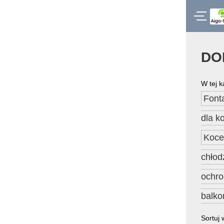
DO
W tej k
Font
dla k
Koce
chłod
ochr
balk
Sortuj