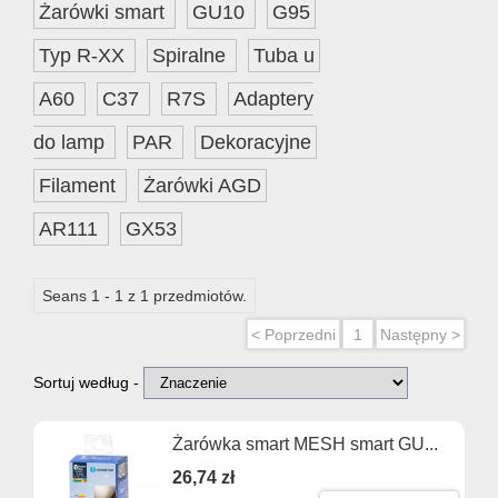
Żarówki smart
GU10
G95
Typ R-XX
Spiralne
Tuba u
A60
C37
R7S
Adaptery
do lamp
PAR
Dekoracyjne
Filament
Żarówki AGD
AR111
GX53
Seans 1 - 1 z 1 przedmiotów.
< Poprzedni
1
Następny >
Sortuj według -
Żarówka smart MESH smart GU...
26,74 zł