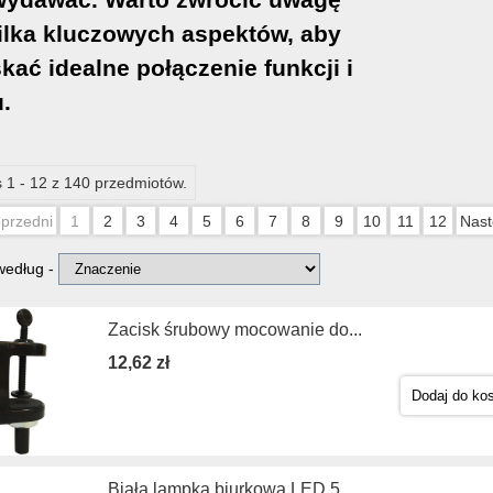
ilka kluczowych aspektów, aby
kać idealne połączenie funkcji i
u.
 1 - 12 z 140 przedmiotów.
przedni
1
2
3
4
5
6
7
8
9
10
11
12
Nast
 według -
Zacisk śrubowy mocowanie do...
12,62 zł
Dodaj do ko
Biała lampka biurkowa LED 5...