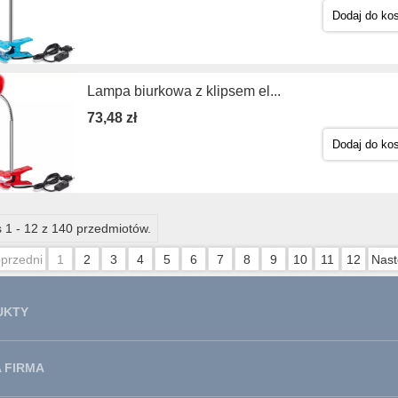
Dodaj do ko
Lampa biurkowa z klipsem el...
73,48 zł
Dodaj do ko
 1 - 12 z 140 przedmiotów.
przedni
1
2
3
4
5
6
7
8
9
10
11
12
Nast
UKTY
 FIRMA