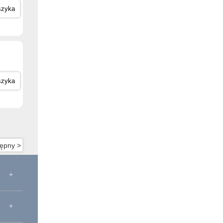
szyka
szyka
ępny >