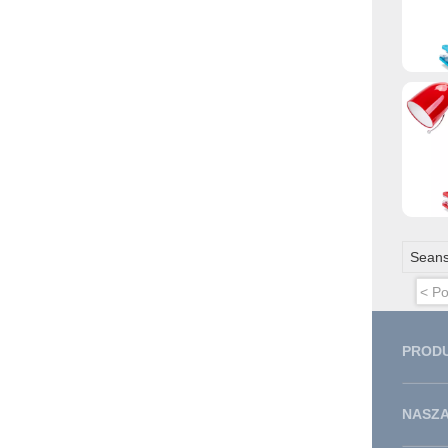
Seans
< Po
PROD
NASZA