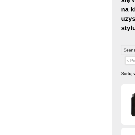
na k
uzys
styl
Seans
< Po
Sortuj