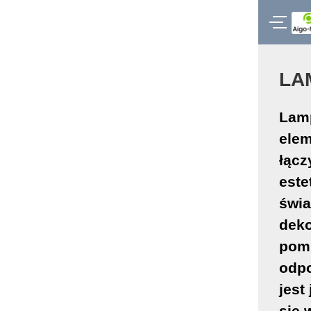
LA
Lamp
elem
łącz
este
świa
deko
pomi
odpo
jest
się 