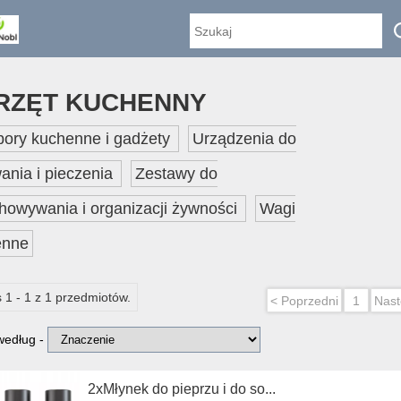
RZĘT KUCHENNY
bory kuchenne i gadżety
Urządzenia do
ania i pieczenia
Zestawy do
howywania i organizacji żywności
Wagi
enne
 1 - 1 z 1 przedmiotów.
< Poprzedni
1
Nast
 według -
2xMłynek do pieprzu i do so...