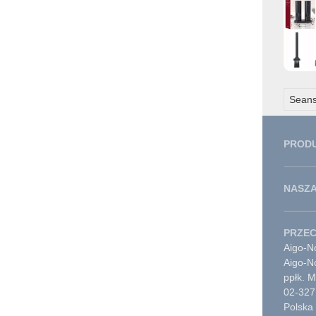
Seans
PROD
NASZA
PRZE
Aigo-No
Aigo-N
ppłk. 
02-327
Polska