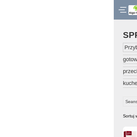
SP
Przy
gotow
przec
kuch
Seans
Sortuj