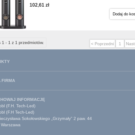
102,61 zł
Dodaj do ko
 1 - 1 z 1 przedmiotów.
< Poprzedni
1
Nast
UKTY
 FIRMA
CHOWAJ INFORMACJĘ
bl (F.H. Tech-Led)
obl (F.H Tech-Led)
Mieczysława Sokołowskiego „Grzymały” 2 paw. 44
 Warszawa