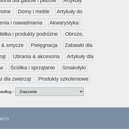
soria dla gadów i płazów
Artykuły
wotne
Domy i meble
Artykuły do
enia i nawadniania
Akwarystyka
dełka i produkty podróżne
Obroże,
i & smycze
Pielęgnacja
Zabawki dla
ząt
Ubrania & akcesoria
Artykuły dla
ów
Ściółka i sprzątanie
Smakołyki
i dla zwierząt
Produkty szkoleniowe
 według -
UKTY