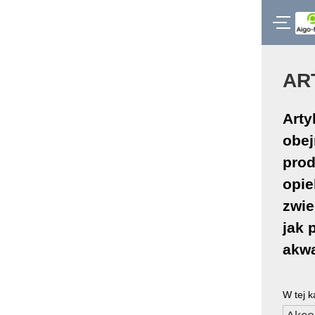
AR
Arty
obej
pro
opie
zwie
jak 
akwa
W tej k