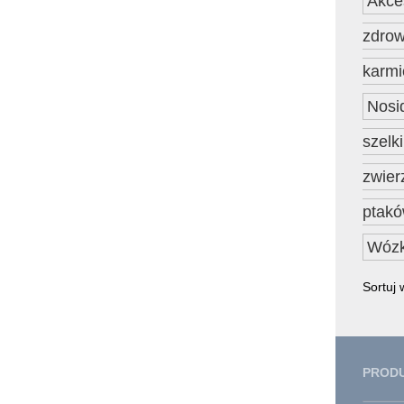
Akce
zdro
karmi
Nosi
szelk
zwier
ptak
Wózk
Sortuj
PROD