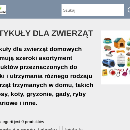
TYKUŁY DLA ZWIERZĄT
kuły dla zwierząt domowych
mują szeroki asortyment
duktów przeznaczonych do
ki i utrzymania różnego rodzaju
rząt trzymanych w domu, takich
psy, koty, gryzonie, gady, ryby
riowe i inne.
ategorii jest 0 produktów.