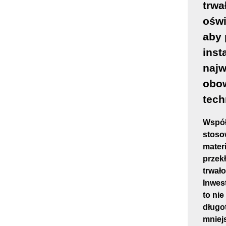
trwa
oświ
aby 
inst
najw
obo
tech
Współ
stoso
mater
przek
trwało
Inwes
to nie
długo
mniej