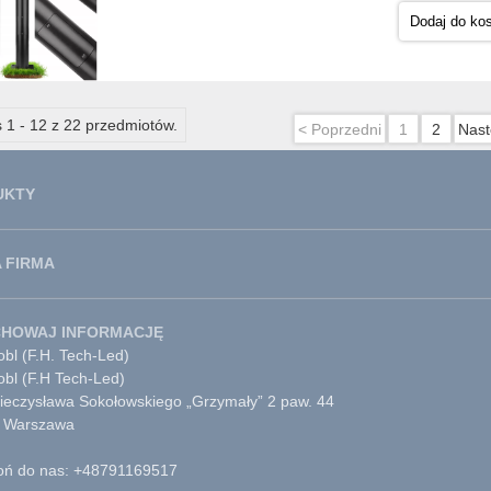
Dodaj do ko
 1 - 12 z 22 przedmiotów.
< Poprzedni
1
2
Nast
UKTY
 FIRMA
CHOWAJ INFORMACJĘ
bl (F.H. Tech-Led)
obl (F.H Tech-Led)
Mieczysława Sokołowskiego „Grzymały” 2 paw. 44
 Warszawa
ń do nas: +48791169517