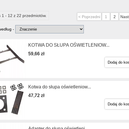
 1 - 12 z 22 przedmiotów.
< Poprzedni
1
2
Nast
 według -
KOTWA DO SŁUPA OŚWIETLENIOW...
59,66 zł
Dodaj do ko
Kotwa do słupa oświetleniow...
47,72 zł
Dodaj do ko
Adapter do słupa oświetleni...