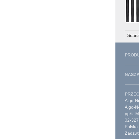
Seans
PROD
NASZA
PRZE
Aigo-No
Aigo-N
ppłk. 
02-327
Polska
Zadzwo