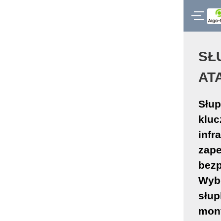
SŁ
AT
Słup
kluc
infr
zape
bezp
Wybó
słup
mont