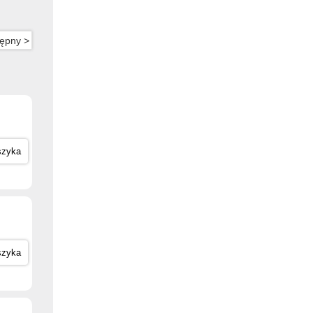
ępny >
szyka
szyka