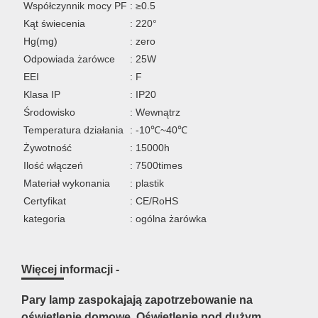
Współczynnik mocy PF
: ≥0.5
Kąt świecenia
: 220°
Hg(mg)
: zero
Odpowiada żarówce
: 25W
EEI
: F
Klasa IP
: IP20
Środowisko
: Wewnątrz
Temperatura działania
: -10℃~40℃
Żywotność
: 15000h
Ilość włączeń
: 7500times
Materiał wykonania
: plastik
Certyfikat
: CE/RoHS
kategoria
: ogólna żarówka
Więcej informacji -
Pary lamp zaspokajają zapotrzebowanie na
oświetlenie domowe. Oświetlenie pod dużym