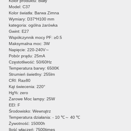
Kolor produktu: Biały
Model: C37
Kolor światła: Barwa Zimna
Wymiary: D37*H100 mm
kategoria: ogólna żarówka
Gwint: E27
Współczynnik mocy PF: ≥0.5
Maksymalna moc: 3W
Napięcie: 220-240V～
Pobór prądu: 25mA
Częstotliwość: 50/60Hz
Temperatura barwy: 6500K
Strumień świetlny: 255lm
CRI: Ra≥80
Kąt świecenia: 220°
Hg%: zero
Żarowe Moc lampy: 25W
EEI: F
Środowisko: Wewnątrz
Temperatura działania: - 10 ℃～ 40 ℃
Żywotność: 15000h
Ilość włączeń: 7500times