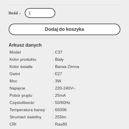
Ilość -
Arkusz danych
Model
: C37
Kolor produktu
: Biały
Kolor światła
: Barwa Zimna
Gwint
: E27
Moc
: 3W
Napięcie
: 220-240V~
Pobór prądu
: 25mA
Częstotliwość
: 50/60Hz
Temperatura barwy
: 6500K
Strumień świetlny
: 255lm
CRI
: Ra≥80