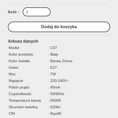
Ilość -
Arkusz danych
Model
: C37
Kolor produktu
: Biały
Kolor światła
: Barwa Zimna
Gwint
: E27
Moc
: 7W
Napięcie
: 220-240V~
Pobór prądu
: 45mA
Częstotliwość
: 50/60Hz
Temperatura barwy
: 6500K
Strumień świetlny
: 620lm
CRI
: Ra≥80