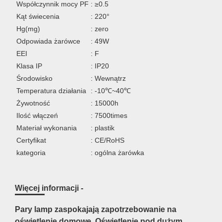
Współczynnik mocy PF
: ≥0.5
Kąt świecenia
: 220°
Hg(mg)
: zero
Odpowiada żarówce
: 49W
EEI
: F
Klasa IP
: IP20
Środowisko
: Wewnątrz
Temperatura działania
: -10℃~40℃
Żywotność
: 15000h
Ilość włączeń
: 7500times
Materiał wykonania
: plastik
Certyfikat
: CE/RoHS
kategoria
: ogólna żarówka
Więcej informacji -
Pary lamp zaspokajają zapotrzebowanie na
oświetlenie domowe. Oświetlenie pod dużym