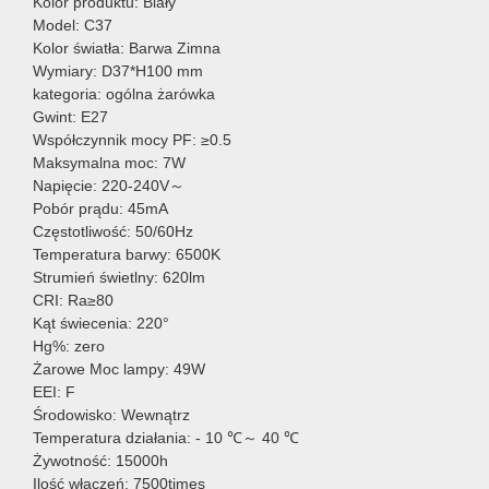
Kolor produktu: Biały
Model: C37
Kolor światła: Barwa Zimna
Wymiary: D37*H100 mm
kategoria: ogólna żarówka
Gwint: E27
Współczynnik mocy PF: ≥0.5
Maksymalna moc: 7W
Napięcie: 220-240V～
Pobór prądu: 45mA
Częstotliwość: 50/60Hz
Temperatura barwy: 6500K
Strumień świetlny: 620lm
CRI: Ra≥80
Kąt świecenia: 220°
Hg%: zero
Żarowe Moc lampy: 49W
EEI: F
Środowisko: Wewnątrz
Temperatura działania: - 10 ℃～ 40 ℃
Żywotność: 15000h
Ilość włączeń: 7500times