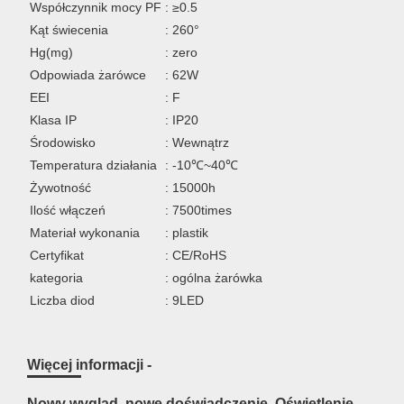
Współczynnik mocy PF
: ≥0.5
Kąt świecenia
: 260°
Hg(mg)
: zero
Odpowiada żarówce
: 62W
EEI
: F
Klasa IP
: IP20
Środowisko
: Wewnątrz
Temperatura działania
: -10℃~40℃
Żywotność
: 15000h
Ilość włączeń
: 7500times
Materiał wykonania
: plastik
Certyfikat
: CE/RoHS
kategoria
: ogólna żarówka
Liczba diod
: 9LED
Więcej informacji -
Nowy wygląd, nowe doświadczenie. Oświetlenie