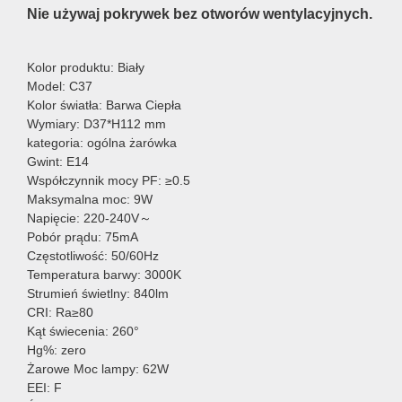
Nie używaj pokrywek bez otworów wentylacyjnych.
Kolor produktu: Biały
Model: C37
Kolor światła: Barwa Ciepła
Wymiary: D37*H112 mm
kategoria: ogólna żarówka
Gwint: E14
Współczynnik mocy PF: ≥0.5
Maksymalna moc: 9W
Napięcie: 220-240V～
Pobór prądu: 75mA
Częstotliwość: 50/60Hz
Temperatura barwy: 3000K
Strumień świetlny: 840lm
CRI: Ra≥80
Kąt świecenia: 260°
Hg%: zero
Żarowe Moc lampy: 62W
EEI: F