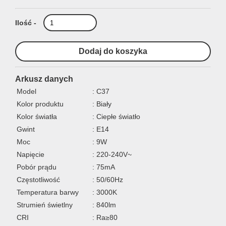
Ilość -
Arkusz danych
Model
: C37
Kolor produktu
: Biały
Kolor światła
: Ciepłe światło
Gwint
: E14
Moc
: 9W
Napięcie
: 220-240V~
Pobór prądu
: 75mA
Częstotliwość
: 50/60Hz
Temperatura barwy
: 3000K
Strumień świetlny
: 840lm
CRI
: Ra≥80