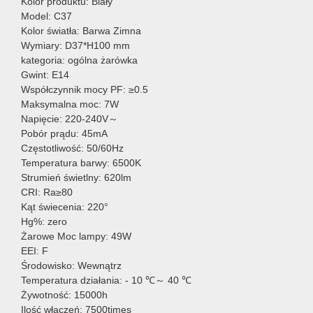
Kolor produktu: Biały
Model: C37
Kolor światła: Barwa Zimna
Wymiary: D37*H100 mm
kategoria: ogólna żarówka
Gwint: E14
Współczynnik mocy PF: ≥0.5
Maksymalna moc: 7W
Napięcie: 220-240V～
Pobór prądu: 45mA
Częstotliwość: 50/60Hz
Temperatura barwy: 6500K
Strumień świetlny: 620lm
CRI: Ra≥80
Kąt świecenia: 220°
Hg%: zero
Żarowe Moc lampy: 49W
EEI: F
Środowisko: Wewnątrz
Temperatura działania: - 10 ℃～ 40 ℃
Żywotność: 15000h
Ilość włączeń: 7500times