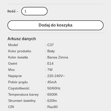
Ilość -
Arkusz danych
Model
: C37
Kolor produktu
: Biały
Kolor światła
: Barwa Zimna
Gwint
: E14
Moc
: 7W
Napięcie
: 220-240V~
Pobór prądu
: 45mA
Częstotliwość
: 50/60Hz
Temperatura barwy
: 6500K
Strumień świetlny
: 620lm
CRI
: Ra≥80