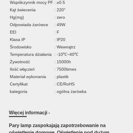
Współczynnik mocy PF
: ≥0.5
Kąt świecenia
: 220°
Hg(mg)
: zero
Odpowiada żarówce
: 49W
EEI
: F
Klasa IP
: IP20
Środowisko
: Wewnątrz
Temperatura działania
: -10℃~40℃
Żywotność
: 15000h
Ilość włączeń
: 7500times
Materiał wykonania
: plastik
Certyfikat
: CE/RoHS
kategoria
: ogólna żarówka
Więcej informacji -
Pary lamp zaspokajają zapotrzebowanie na
oświetlenie domowe. Oświetlenie pod dużym