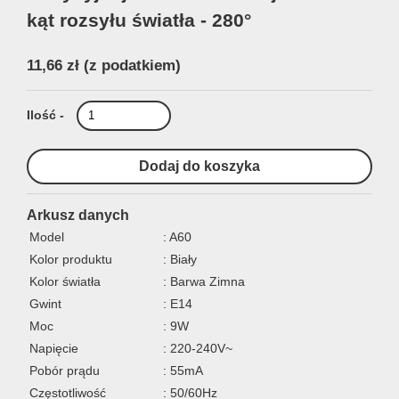
kąt rozsyłu światła - 280°
11,66 zł
(z podatkiem)
Ilość -
Arkusz danych
Model
: A60
Kolor produktu
: Biały
Kolor światła
: Barwa Zimna
Gwint
: E14
Moc
: 9W
Napięcie
: 220-240V~
Pobór prądu
: 55mA
Częstotliwość
: 50/60Hz