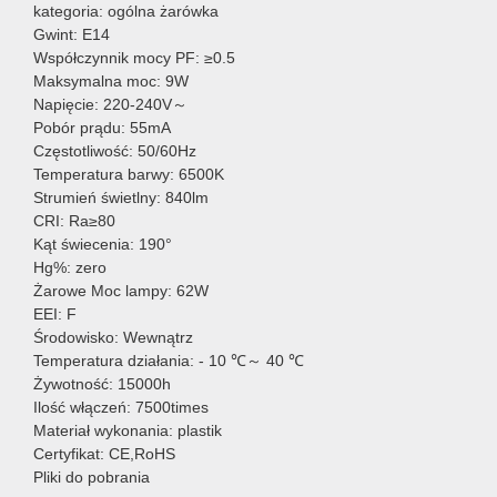
kategoria: ogólna żarówka
Gwint: E14
Współczynnik mocy PF: ≥0.5
Maksymalna moc: 9W
Napięcie: 220-240V～
Pobór prądu: 55mA
Częstotliwość: 50/60Hz
Temperatura barwy: 6500K
Strumień świetlny: 840lm
CRI: Ra≥80
Kąt świecenia: 190°
Hg%: zero
Żarowe Moc lampy: 62W
EEI: F
Środowisko: Wewnątrz
Temperatura działania: - 10 ℃～ 40 ℃
Żywotność: 15000h
Ilość włączeń: 7500times
Materiał wykonania: plastik
Certyfikat: CE,RoHS
Pliki do pobrania