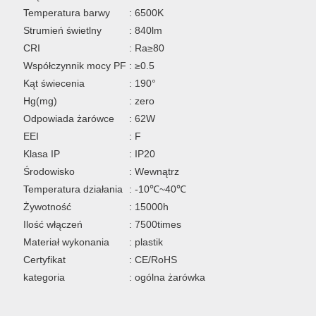
Temperatura barwy
: 6500K
Strumień świetlny
: 840lm
CRI
: Ra≥80
Współczynnik mocy PF
: ≥0.5
Kąt świecenia
: 190°
Hg(mg)
: zero
Odpowiada żarówce
: 62W
EEI
: F
Klasa IP
: IP20
Środowisko
: Wewnątrz
Temperatura działania
: -10℃~40℃
Żywotność
: 15000h
Ilość włączeń
: 7500times
Materiał wykonania
: plastik
Certyfikat
: CE/RoHS
kategoria
: ogólna żarówka