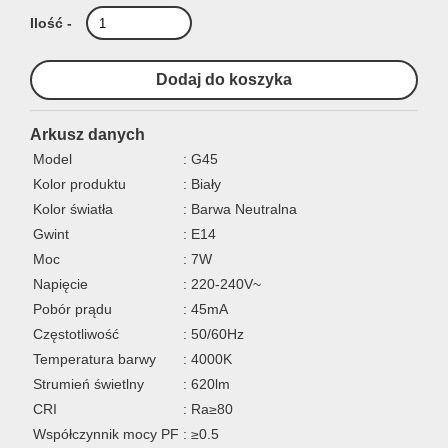
Ilość -
Arkusz danych
Model
: G45
Kolor produktu
: Biały
Kolor światła
: Barwa Neutralna
Gwint
: E14
Moc
: 7W
Napięcie
: 220-240V~
Pobór prądu
: 45mA
Częstotliwość
: 50/60Hz
Temperatura barwy
: 4000K
Strumień świetlny
: 620lm
CRI
: Ra≥80
Współczynnik mocy PF
: ≥0.5