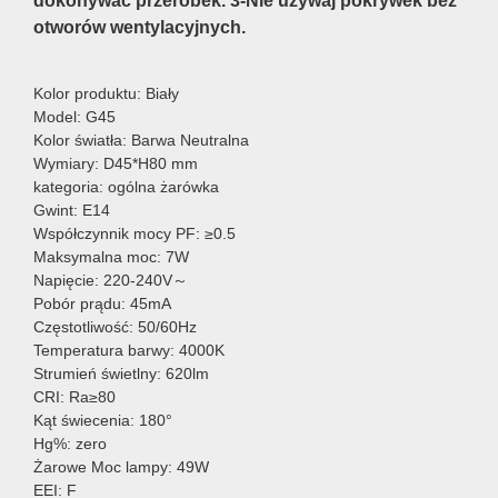
dokonywać przeróbek. 3-Nie używaj pokrywek bez
otworów wentylacyjnych.
Kolor produktu: Biały
Model: G45
Kolor światła: Barwa Neutralna
Wymiary: D45*H80 mm
kategoria: ogólna żarówka
Gwint: E14
Współczynnik mocy PF: ≥0.5
Maksymalna moc: 7W
Napięcie: 220-240V～
Pobór prądu: 45mA
Częstotliwość: 50/60Hz
Temperatura barwy: 4000K
Strumień świetlny: 620lm
CRI: Ra≥80
Kąt świecenia: 180°
Hg%: zero
Żarowe Moc lampy: 49W
EEI: F