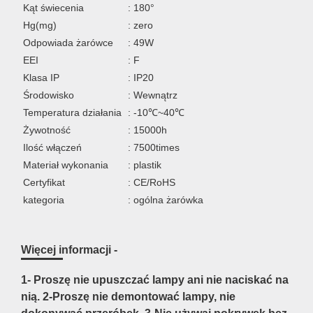
Kąt świecenia
: 180°
Hg(mg)
: zero
Odpowiada żarówce
: 49W
EEI
: F
Klasa IP
: IP20
Środowisko
: Wewnątrz
Temperatura działania
: -10℃~40℃
Żywotność
: 15000h
Ilość włączeń
: 7500times
Materiał wykonania
: plastik
Certyfikat
: CE/RoHS
kategoria
: ogólna żarówka
Więcej informacji -
1- Proszę nie upuszczać lampy ani nie naciskać na
nią. 2-Proszę nie demontować lampy, nie