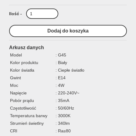
Ilość -
Arkusz danych
Model
: G45
Kolor produktu
: Biały
Kolor światła
: Ciepłe światło
Gwint
: E14
Moc
: 4W
Napięcie
: 220-240V~
Pobór prądu
: 35mA
Częstotliwość
: 50/60Hz
Temperatura barwy
: 3000K
Strumień świetlny
: 340lm
CRI
: Ra≥80