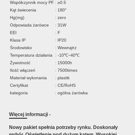
Współczynnik mocy PF
: ≥0.5
Kąt świecenia
: 180°
Hg(mg)
: zero
Odpowiada żarówce
: 31W
EEI
: F
Klasa IP
: IP20
Środowisko
: Wewnątrz
Temperatura działania
: -10℃~40℃
Żywotność
: 15000h
Ilość włączeń
: 7500times
Materiał wykonania
: plastik
Certyfikat
: CE/RoHS
kategoria
: ogólna żarówka
Więcej informacji -
Nowy pakiet spełnia potrzeby rynku. Doskonały
wybór. Oświetlenie pod dużym kątem. Wysokiej