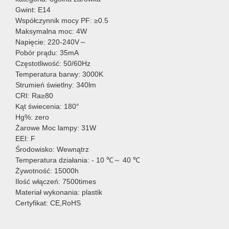
Gwint: E14
Współczynnik mocy PF: ≥0.5
Maksymalna moc: 4W
Napięcie: 220-240V～
Pobór prądu: 35mA
Częstotliwość: 50/60Hz
Temperatura barwy: 3000K
Strumień świetlny: 340lm
CRI: Ra≥80
Kąt świecenia: 180°
Hg%: zero
Żarowe Moc lampy: 31W
EEI: F
Środowisko: Wewnątrz
Temperatura działania: - 10 ℃～ 40 ℃
Żywotność: 15000h
Ilość włączeń: 7500times
Materiał wykonania: plastik
Certyfikat: CE,RoHS