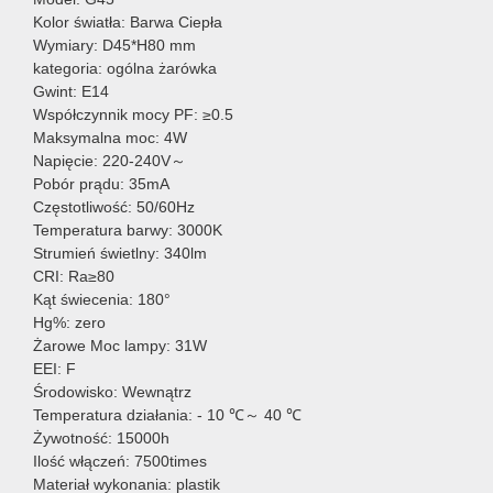
Kolor światła: Barwa Ciepła
Wymiary: D45*H80 mm
kategoria: ogólna żarówka
Gwint: E14
Współczynnik mocy PF: ≥0.5
Maksymalna moc: 4W
Napięcie: 220-240V～
Pobór prądu: 35mA
Częstotliwość: 50/60Hz
Temperatura barwy: 3000K
Strumień świetlny: 340lm
CRI: Ra≥80
Kąt świecenia: 180°
Hg%: zero
Żarowe Moc lampy: 31W
EEI: F
Środowisko: Wewnątrz
Temperatura działania: - 10 ℃～ 40 ℃
Żywotność: 15000h
Ilość włączeń: 7500times
Materiał wykonania: plastik