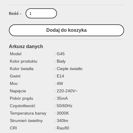
Ilość -
Arkusz danych
Model
: G45
Kolor produktu
: Biały
Kolor światła
: Ciepłe światło
Gwint
: E14
Moc
: 4W
Napięcie
: 220-240V~
Pobór prądu
: 35mA
Częstotliwość
: 50/60Hz
Temperatura barwy
: 3000K
Strumień świetlny
: 340lm
CRI
: Ra≥80