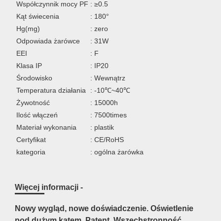
Współczynnik mocy PF
: ≥0.5
Kąt świecenia
: 180°
Hg(mg)
: zero
Odpowiada żarówce
: 31W
EEI
: F
Klasa IP
: IP20
Środowisko
: Wewnątrz
Temperatura działania
: -10℃~40℃
Żywotność
: 15000h
Ilość włączeń
: 7500times
Materiał wykonania
: plastik
Certyfikat
: CE/RoHS
kategoria
: ogólna żarówka
Więcej informacji -
Nowy wygląd, nowe doświadczenie. Oświetlenie
pod dużym kątem. Patent. Wszechstronność.