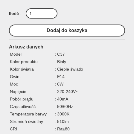
Ilość -
Arkusz danych
Model
: C37
Kolor produktu
: Biały
Kolor światła
: Ciepłe światło
Gwint
: E14
Moc
: 6W
Napięcie
: 220-240V~
Pobór prądu
: 40mA
Częstotliwość
: 50/60Hz
Temperatura barwy
: 3000K
Strumień świetlny
: 510lm
CRI
: Ra≥80