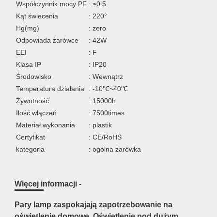
Współczynnik mocy PF
: ≥0.5
Kąt świecenia
: 220°
Hg(mg)
: zero
Odpowiada żarówce
: 42W
EEI
: F
Klasa IP
: IP20
Środowisko
: Wewnątrz
Temperatura działania
: -10℃~40℃
Żywotność
: 15000h
Ilość włączeń
: 7500times
Materiał wykonania
: plastik
Certyfikat
: CE/RoHS
kategoria
: ogólna żarówka
Więcej informacji -
Pary lamp zaspokajają zapotrzebowanie na
oświetlenie domowe. Oświetlenie pod dużym