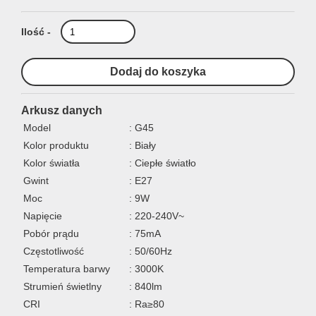
Ilość -
Arkusz danych
Model
: G45
Kolor produktu
: Biały
Kolor światła
: Ciepłe światło
Gwint
: E27
Moc
: 9W
Napięcie
: 220-240V~
Pobór prądu
: 75mA
Częstotliwość
: 50/60Hz
Temperatura barwy
: 3000K
Strumień świetlny
: 840lm
CRI
: Ra≥80