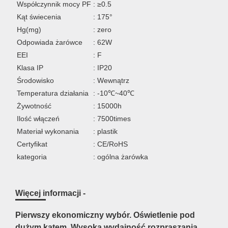
Współczynnik mocy PF
: ≥0.5
Kąt świecenia
: 175°
Hg(mg)
: zero
Odpowiada żarówce
: 62W
EEI
: F
Klasa IP
: IP20
Środowisko
: Wewnątrz
Temperatura działania
: -10℃~40℃
Żywotność
: 15000h
Ilość włączeń
: 7500times
Materiał wykonania
: plastik
Certyfikat
: CE/RoHS
kategoria
: ogólna żarówka
Więcej informacji -
Pierwszy ekonomiczny wybór. Oświetlenie pod
dużym kątem. Wysoka wydajność rozpraszania