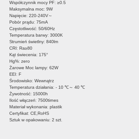
Współczynnik mocy PF: ≥0.5
Maksymalna moc: 9W
Napięcie: 220-240V～
Pobór prądu: 75mA
Częstotliwość: 50/60Hz
Temperatura barwy: 3000K
Strumień świetlny: 840lm
CRI: Ra≥80
Kąt świecenia: 175°
Hg%: zero
Żarowe Moc lampy: 62W
EEI: F
Środowisko: Wewnątrz
Temperatura działania: - 10 ℃～ 40 ℃
Żywotność: 15000h
Ilość włączeń: 7500times
Materiał wykonania: plastik
Certyfikat: CE,RoHS
Sztuk w opakowaniu: 2 szt.