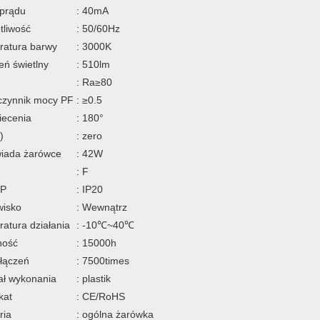
 prądu
: 40mA
tliwość
: 50/60Hz
ratura barwy
: 3000K
eń świetlny
: 510lm
: Ra≥80
czynnik mocy PF
: ≥0.5
iecenia
: 180°
)
: zero
iada żarówce
: 42W
: F
IP
: IP20
wisko
: Wewnątrz
atura działania
: -10℃~40℃
ność
: 15000h
włączeń
: 7500times
ał wykonania
: plastik
kat
: CE/RoHS
ria
: ogólna żarówka