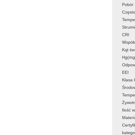
Pobór
Często
Tempe
Strumi
CRI
Współ
Kąt św
Hg(mg
Odpow
EEI
Klasa 
Środo
Temper
Żywot
Ilość 
Materi
Certyfi
katego