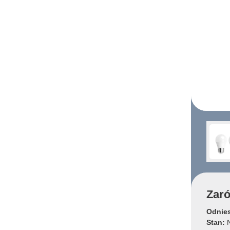
Zaró
Odnies
Stan:
N