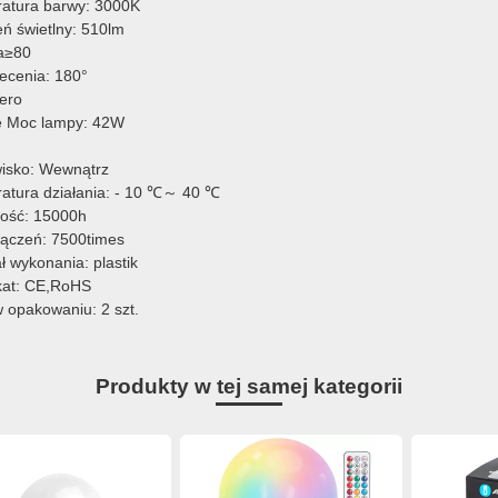
atura barwy: 3000K
eń świetlny: 510lm
a≥80
iecenia: 180°
ero
 Moc lampy: 42W
isko: Wewnątrz
atura działania: - 10 ℃～ 40 ℃
ość: 15000h
włączeń: 7500times
ł wykonania: plastik
ikat: CE,RoHS
w opakowaniu: 2 szt.
Produkty w tej samej kategorii