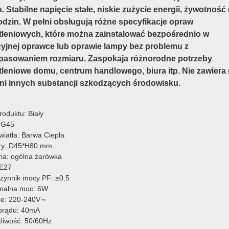
. Stabilne napięcie stałe, niskie zużycie energii, żywotność
odzin. W pełni obsługują różne specyfikacje opraw
tleniowych, które można zainstalować bezpośrednio w
cyjnej oprawce lub oprawie lampy bez problemu z
pasowaniem rozmiaru. Zaspokaja różnorodne potrzeby
tleniowe domu, centrum handlowego, biura itp. Nie zawiera 
ani innych substancji szkodzących środowisku.
roduktu: Biały
 G45
wiatła: Barwa Ciepła
ry: D45*H80 mm
ria: ogólna żarówka
 E27
zynnik mocy PF: ≥0.5
malna moc: 6W
ie: 220-240V～
prądu: 40mA
tliwość: 50/60Hz