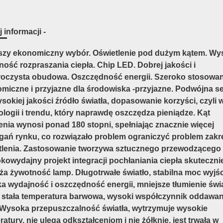
 informacji -
szy ekonomiczny wybór. Oświetlenie pod dużym kątem. Wy
ność rozpraszania ciepła. Chip LED. Dobrej jakości i
roczysta obudowa. Oszczędność energii. Szeroko stosowan
miczne i przyjazne dla środowiska -przyjazne. Podwójna se
sokiej jakości źródło światła, dopasowanie korzyści, czyli 
ologii i trendu, który naprawdę oszczędza pieniądze. Kąt
enia wynosi ponad 180 stopni, spełniając znacznie więcej
ań rynku, co rozwiązało problem ograniczyć problem zakr
tlenia. Zastosowanie tworzywa sztucznego przewodzącego 
kowydajny projekt integracji pochłaniania ciepła skuteczni
ża żywotność lamp. Długotrwałe światło, stabilna moc wyjś
a wydajność i oszczędność energii, mniejsze tłumienie świa
 stała temperatura barwowa, wysoki współczynnik oddawan
 Wysoka przepuszczalność światła, wytrzymuje wysokie
atury, nie ulega odkształceniom i nie żółknie, jest trwała w