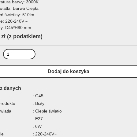
atura barwy: 3000K
wiatła: Barwa Ciepła
eń świetlny: 510lm
ie: 220-240V～
ry: D45*H80 mm
 zł
(z podatkiem)
z danych
: G45
produktu
: Biały
światła
: Ciepłe światło
: E27
: 6W
ie
: 220-240V~