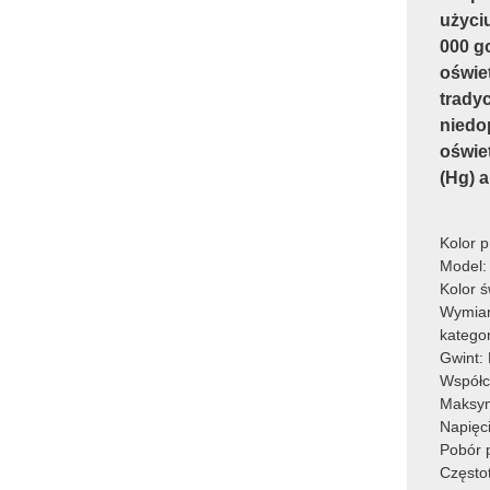
użyciu
000 g
oświe
trady
niedo
oświe
(Hg) 
Kolor p
Model:
Kolor ś
Wymia
katego
Gwint:
Współc
Maksy
Napięc
Pobór 
Często