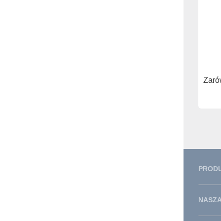
Zaró
PROD
NASZA