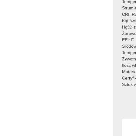
Temper
Strumi
CRI: R
Kąt św
Hg%: z
Żarowe
EEI: F
Środow
Temper
Żywotn
Ilość 
Materia
Certyf
Sztuk 