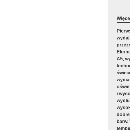
Więcej
Pierw
wydaj
przez
Ekono
A5, wy
techn
świec
wymag
oświe
i wyso
wydłu
wysok
dobre
barw.
temper