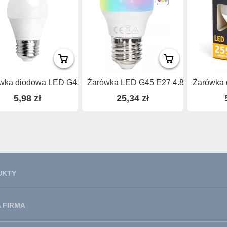
wka diodowa LED G45...
Żarówka LED G45 E27 4.8W...
Żarówka d
5,98 zł
25,34 zł
UKTY
 FIRMA