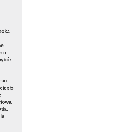
soka
e.
ria
wybór
esu
ciepło
e
ciowa,
tła,
ia