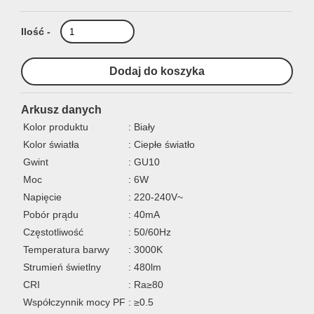
Ilość -
Arkusz danych
Kolor produktu
: Biały
Kolor światła
: Ciepłe światło
Gwint
: GU10
Moc
: 6W
Napięcie
: 220-240V~
Pobór prądu
: 40mA
Częstotliwość
: 50/60Hz
Temperatura barwy
: 3000K
Strumień świetlny
: 480lm
CRI
: Ra≥80
Współczynnik mocy PF
: ≥0.5