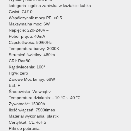
kategoria: ogólna żarówka w kształcie kubka
Gwint: GU10
Współczynnik mocy PF: ≥0.5
Maksymalna moc: 6W
Napięcie: 220-240V～
Pobór prądu: 40mA
Częstotliwość: 50/60Hz
Temperatura barwy: 3000K
Strumień świetlny: 480lm
CRI: Ra≥80
Kąt świecenia: 100°
Hg%: zero
Żarowe Moc lampy: 68W
EEI: F
Środowisko: Wewnątrz
Temperatura działania: - 10 ℃～ 40 ℃
Żywotność: 15000h
Ilość włączeń: 7500times
Materiał wykonania: plastik
Certyfikat: CE,RoHS
Pliki do pobrania