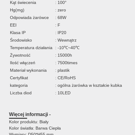
Kąt świecenia
: 100°
Hg(mg)
: zero
Odpowiada żarówce
: 68W
EEI
: F
Klasa IP
: IP20
Środowisko
: Wewnątrz
Temperatura działania
: -10℃~40℃
Żywotność
: 15000h
Ilość włączeń
: 7500times
Materiał wykonania
: plastik
Certyfikat
: CE/RoHS
kategoria
: ogólna żarówka w kształcie kubka
Liczba diod
: 10LED
Więcej informacji -
Kolor produktu: Biały
Kolor światła: Barwa Ciepła
Wymiary: D50*H55 mm