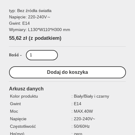
typ: Bez źródła światła
Napięcie: 220-240V～
Gwint: E14
Wymiary: L130*W110*H300 mm
55,62 zł
(z podatkiem)
Ilość -
Arkusz danych
Kolor produktu
: Biały/Biały i czarny
Gwint
: E14
Moc
: MAX.40W
Napięcie
: 220-240V~
Częstotliwość
: 50/60Hz
Hg(mg)
: zero