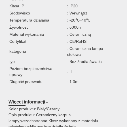
Klasa IP
: IP20
Środowisko
: Wewnątrz
Temperatura działania
: -20℃~40℃
Żywotność
: 6000h
Materiał wykonania
: Ceramiczną
Certyfikat
: CE/RoHS
: Ceramiczna lampa
kategoria
stołowa
typ
: Bez źródła światła
Poziom bezpieczeństwa
: II
oprawy
Długość przewodu
: 1.3m
Więcej informacji -
Kolor produktu: Biały/Czarny
Opis produktu: Ceramiczny korpus
lampy;wszechstronna;Klosz wykonany z materiału
tekstylnego;Nie zawiera źródła światła