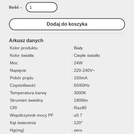
Ilość -
Arkusz danych
Kolor produktu
: Biały
Kolor światła
: Ciepłe światło
Moc
: 24W
Napięcie
: 220-240V~
Pobór prądu
: 150mA
Częstotliwość
: 50/60Hz
Temperatura barwy
: 3000K
Strumień świetlny
: 1800lm
CRI
: Ra≥80
Współczynnik mocy PF
: ≥0.7
Kąt świecenia
: 120°
Hg(mg)
: zero