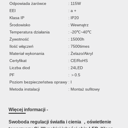
Odpowiada żarówce
: 115W
EEI
: a +
Klasa IP
: IP20
Środowisko
: Wewnątrz
Temperatura działania
: -20℃~40℃
Żywotność
: 15000h
Ilość włączeń
: 7500times
Materiał wykonania
: Żelazo/Akryl
Certyfikat
: CE/RoHS
Liczba diod
: 24LED
PF
: ＞0.5
Poziom bezpieczeństwa oprawy
: I
Metoda instalacji
: Montaż sufitowy
Więcej informacji -
Swoboda regulacji światła i cienia ，oświetlenie