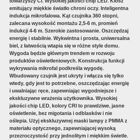
towarzyszy Ci. Wysokiej jakości chip LED. Klosz
emitujący miękkie światło chroni oczy. Inteligentna
indukcja mikrofalowa. Kąt czujnika 360 stopni,
zalecana wysokość montażu 2,5-6 m, promień
indukcji 4-6 m. Szerokie zastosowanie. Oszczędzaj
energię i stabilnie. Wykwintna i prosta, uniwersalna
biel, z łatwością wtapia się w różne style domu.
Wygoda będzie głównym trendem w rozwoju
produktów oświetleniowych. Konstrukcja funkcji
wykrywania mikrofal podkreśla wygodę.
Wbudowany czujnik jest ukryty i włącza się tylko
wtedy, gdy jest to potrzebne, oszczędzając energię
i uwalniając ręce, zapewniając wygodniejsze i
ekskluzywne wrażenia użytkownika. Wysokiej
jakości chip LED, kolory CRI to prawdziwe, jasne
oświetlenie, bez migotania i odblasków i nie
oślepia. Użyj ekskluzywnej maski lampy z PMMA z
materiału optycznego, zapewniającej wysoką
przezroczystość przy jednolitym i miękkim świetle.