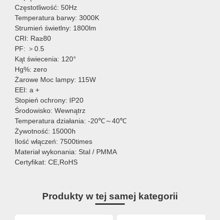
Częstotliwość: 50Hz
Temperatura barwy: 3000K
Strumień świetlny: 1800lm
CRI: Ra≥80
PF: ＞0.5
Kąt świecenia: 120°
Hg%: zero
Żarowe Moc lampy: 115W
EEI: a +
Stopień ochrony: IP20
Środowisko: Wewnątrz
Temperatura działania: -20℃～40℃
Żywotność: 15000h
Ilość włączeń: 7500times
Materiał wykonania: Stal / PMMA
Certyfikat: CE,RoHS
Produkty w tej samej kategorii