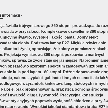
 informacji -
cja światła trójwymiarowego 360 stopni, prowadząca do ro
a światła w przyszłości. Kompleksowe oświetlenie 360 stopni
unkcyjne światło. Wysokiej jakości pasta. Dobry efekt
wadzania ciepła. Podstawa lampy E27. Miękkie oświetlenie
 pikanterii życiu, sprawiając, że kolory w pomieszczeniach
e. Projekcja wymiarowa 360 stopni, pozbawiona martwych
ików, sprawia, że życie staje się jaśniejsze. Napromieniani
ych obszarów o szerokim spektrum zastosowań uzupełnia
etlanie kulą pod kątem 180 stopni. Różne dopasowanie dot
okoju, salonu, sypialni, gabinetu i innych scenerii, ale takż
podłogowych, żyrandoli, kinkietów, lamp stołowych i innych
 kalorie, brak promieniowania, brak rtęci, ochrona środowis
ność i trwałość, długa żywotność. Precyzyjna konstrukcja
ów wentylacyjnych poprawia wydajność chłodzenia przy świ
im nagrzewaniu. Wysokiej jakości standardowa śruba E27 j