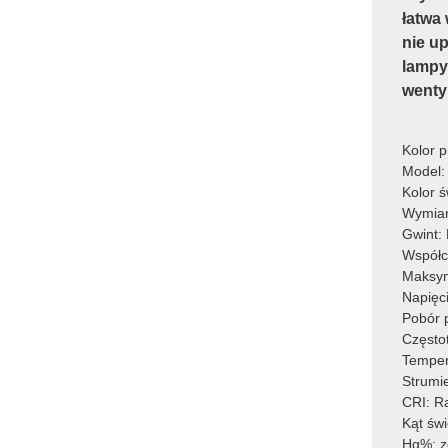
łatwa
nie u
lampy
wenty
Kolor p
Model: 
Kolor ś
Wymia
Gwint:
Współc
Maksy
Napięc
Pobór 
Często
Temper
Strumi
CRI: R
Kąt św
Hg%: z