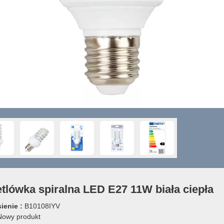
tlówka spiralna LED E27 11W biała ciepła
ienie :
B10108IYV
owy produkt