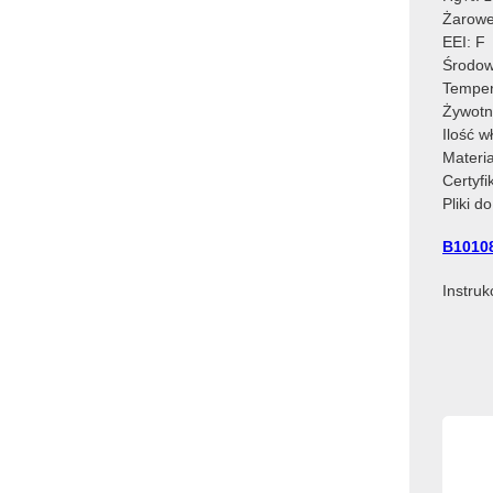
Żarowe
EEI: F
Środow
Temper
Żywotn
Ilość 
Materia
Certyf
Pliki d
B1010
Instru