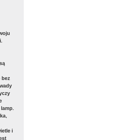
zwoju
.
 są
e bez
 wady
yczy
e
 lamp.
ka,
etle i
est