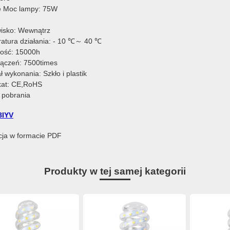
 Moc lampy: 75W
isko: Wewnątrz
atura działania: - 10 ℃～ 40 ℃
ość: 15000h
włączeń: 7500times
ł wykonania: Szkło i plastik
ikat: CE,RoHS
o pobrania
8IYV
kcja w formacie PDF
Produkty w tej samej kategorii