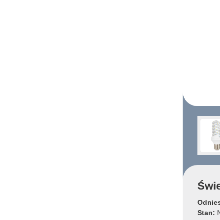
Świe
Odnies
Stan:
N