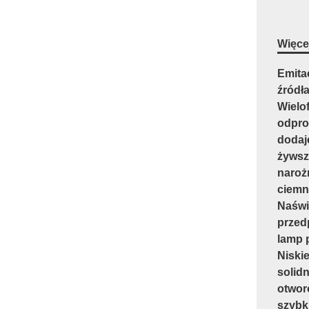
Więcej
Emita
źródł
Wielof
odpro
dodaje
żywsz
narożn
ciemn
Naświ
przedp
lamp 
Niskie
solid
otwor
szybk