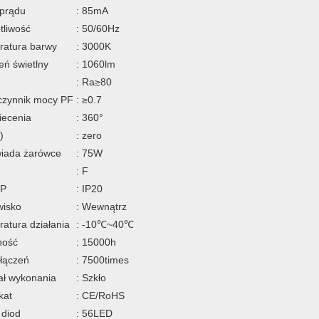
 prądu
: 85mA
tliwość
: 50/60Hz
ratura barwy
: 3000K
eń świetlny
: 1060lm
: Ra≥80
czynnik mocy PF
: ≥0.7
iecenia
: 360°
)
: zero
iada żarówce
: 75W
: F
IP
: IP20
wisko
: Wewnątrz
atura działania
: -10℃~40℃
ność
: 15000h
włączeń
: 7500times
ał wykonania
: Szkło
kat
: CE/RoHS
 diod
: 56LED