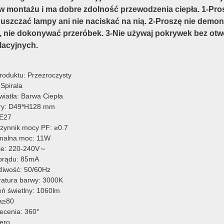
 w montażu i ma dobre zdolność przewodzenia ciepła. 1-Pro
puszczać lampy ani nie naciskać na nią. 2-Proszę nie demo
, nie dokonywać przeróbek. 3-Nie używaj pokrywek bez ot
lacyjnych.
roduktu: Przezroczysty
Spirala
wiatła: Barwa Ciepła
ry: D49*H128 mm
 E27
zynnik mocy PF: ≥0.7
malna moc: 11W
ie: 220-240V～
prądu: 85mA
tliwość: 50/60Hz
atura barwy: 3000K
eń świetlny: 1060lm
a≥80
iecenia: 360°
ero