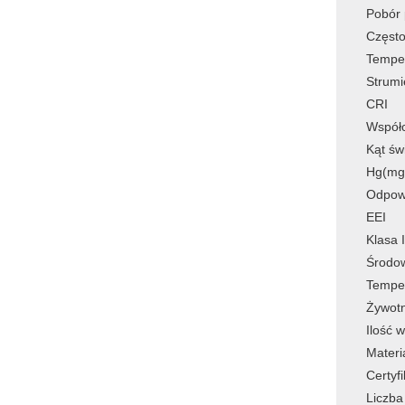
Pobór
Często
Tempe
Strumi
CRI
Współ
Kąt św
Hg(mg
Odpow
EEI
Klasa 
Środo
Temper
Żywot
Ilość 
Materi
Certyfi
Liczba