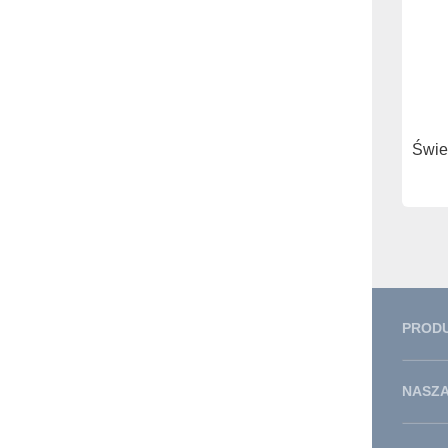
Świe
PROD
NASZA