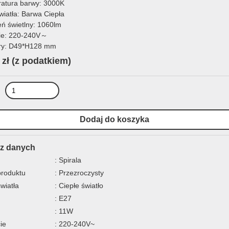
atura barwy: 3000K
wiatła: Barwa Ciepła
eń świetlny: 1060lm
ie: 220-240V～
ry: D49*H128 mm
 zł
(z podatkiem)
z danych
: Spirala
produktu
: Przezroczysty
światła
: Ciepłe światło
: E27
: 11W
ie
: 220-240V~