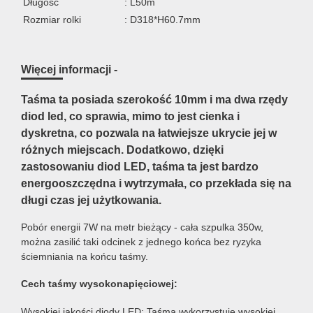
Długość
: L50m
Rozmiar rolki
: D318*H60.7mm
Więcej informacji -
Taśma ta posiada szerokość 10mm i ma dwa rzędy
diod led, co sprawia, mimo to jest cienka i
dyskretna, co pozwala na łatwiejsze ukrycie jej w
różnych miejscach. Dodatkowo, dzięki
zastosowaniu diod LED, taśma ta jest bardzo
energooszczędna i wytrzymała, co przekłada się na
długi czas jej użytkowania.
Pobór energii 7W na metr bieżący - cała szpulka 350w,
można zasilić taki odcinek z jednego końca bez ryzyka
ściemniania na końcu taśmy.
Cech taśmy wysokonapięciowej:
Wysokiej jakości diody LED: Taśma wykorzystuje wysokiej