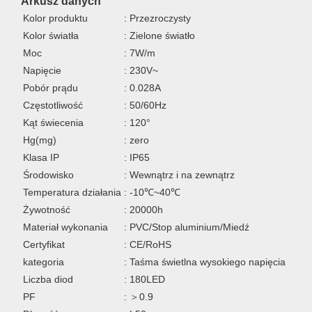
Arkusz danych
Kolor produktu
: Przezroczysty
Kolor światła
: Zielone światło
Moc
: 7W/m
Napięcie
: 230V~
Pobór prądu
: 0.028A
Częstotliwość
: 50/60Hz
Kąt świecenia
: 120°
Hg(mg)
: zero
Klasa IP
: IP65
Środowisko
: Wewnątrz i na zewnątrz
Temperatura działania
: -10℃~40℃
Żywotność
: 20000h
Materiał wykonania
: PVC/Stop aluminium/Miedź
Certyfikat
: CE/RoHS
kategoria
: Taśma świetlna wysokiego napięcia
Liczba diod
: 180LED
PF
: ＞0.9