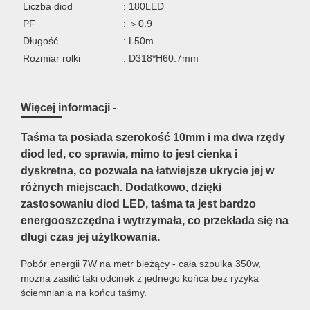
Liczba diod
: 180LED
PF
: ＞0.9
Długość
: L50m
Rozmiar rolki
: D318*H60.7mm
Więcej informacji -
Taśma ta posiada szerokość 10mm i ma dwa rzędy
diod led, co sprawia, mimo to jest cienka i
dyskretna, co pozwala na łatwiejsze ukrycie jej w
różnych miejscach. Dodatkowo, dzięki
zastosowaniu diod LED, taśma ta jest bardzo
energooszczędna i wytrzymała, co przekłada się na
długi czas jej użytkowania.
Pobór energii 7W na metr bieżący - cała szpulka 350w,
można zasilić taki odcinek z jednego końca bez ryzyka
ściemniania na końcu taśmy.