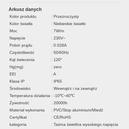
Arkusz danych
Kolor produktu
: Przezroczysty
Kolor światła
: Niebieskie światło
Moc
: 7W/m
Napięcie
: 230V~
Pobór prądu
: 0.028A
Częstotliwość
: 50/60Hz
Kąt świecenia
: 120°
Hg(mg)
: zero
EEI
: A
Klasa IP
: IP65
Środowisko
: Wewnątrz i na zewnątrz
Temperatura działania
: -10℃~40℃
Żywotność
: 20000h
Materiał wykonania
: PVC/Stop aluminium/Miedź
Certyfikat
: CE/RoHS
kategoria
: Taśma świetlna wysokiego napięcia