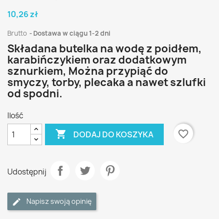
10,26 zł
Brutto
Dostawa w ciągu 1-2 dni
Składana butelka na wodę z poidłem,
karabińczykiem oraz dodatkowym
sznurkiem, Można przypiąć do
smyczy, torby, plecaka a nawet szlufki
od spodni.
Ilość

favorite_border
DODAJ DO KOSZYKA
Udostępnij
Napisz swoją opinię