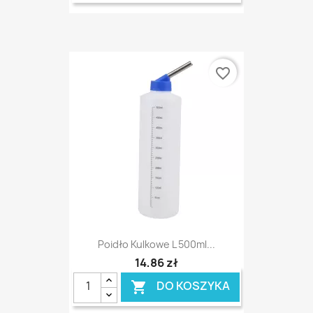
favorite_border
Poidło Kulkowe L 500ml...
14,86 zł
DO KOSZYKA
