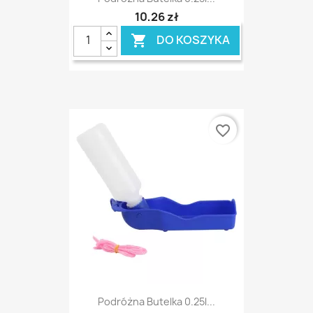
10,26 zł
DO KOSZYKA

favorite_border
Podróżna Butelka 0.25l...