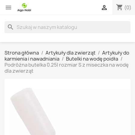
shopping_cart


(0)
search
Strona główna
Artykuły dla zwierząt
Artykuły do
karmienia i nawadniania
Butelki na wodę poidła
Podróżna butelka 0.25l rozmiar S z miseczka na wodę
dla zwierząt