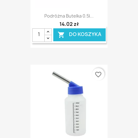
Podróżna Butelka 0.5l...
14,02 zł
DO KOSZYKA

favorite_border