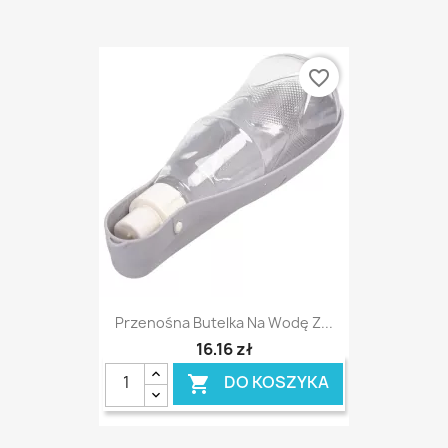
favorite_border
Przenośna Butelka Na Wodę Z...
16,16 zł
DO KOSZYKA
