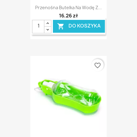
Przenośna Butelka Na Wodę Z...
16,26 zł
DO KOSZYKA

favorite_border