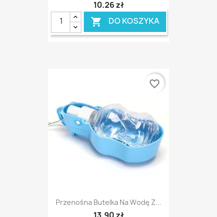
10,26 zł
DO KOSZYKA

favorite_border
Przenośna Butelka Na Wodę Z...
13,90 zł