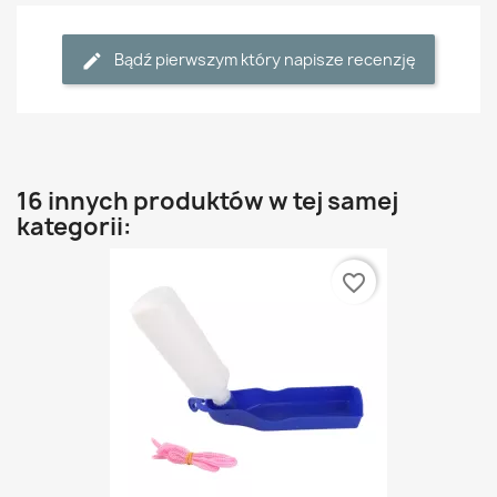
Bądź pierwszym który napisze recenzję
16 innych produktów w tej samej
kategorii:
favorite_border