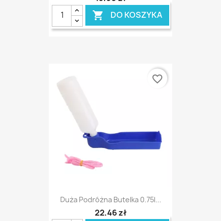
DO KOSZYKA

favorite_border
Duża Podróżna Butelka 0.75l...
22,46 zł