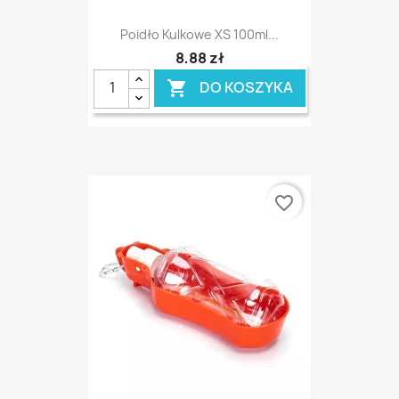
Poidło Kulkowe XS 100ml...
8,88 zł
DO KOSZYKA

favorite_border