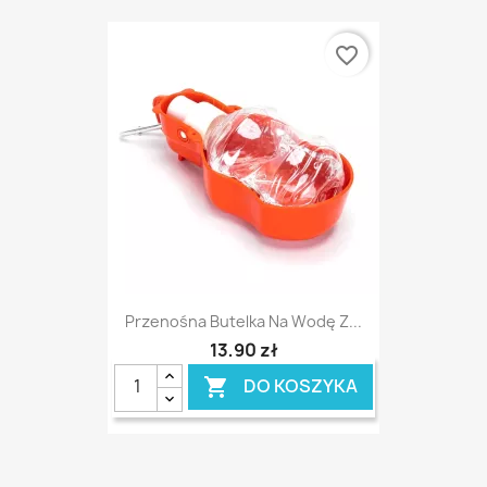
favorite_border
Przenośna Butelka Na Wodę Z...
13,90 zł
DO KOSZYKA
