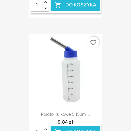
DO KOSZYKA

favorite_border
Poidło Kulkowe S 150ml...
9,84 zł