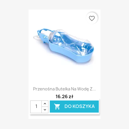
favorite_border
Przenośna Butelka Na Wodę Z...
16,26 zł
DO KOSZYKA
