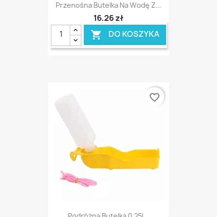
Przenośna Butelka Na Wodę Z...
16,26 zł
DO KOSZYKA

favorite_border
Podróżna Butelka 0.25l...