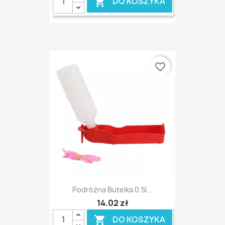
DO KOSZYKA

favorite_border
Podróżna Butelka 0.5l...
14,02 zł
DO KOSZYKA
