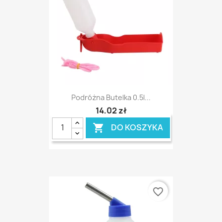
Podróżna Butelka 0.5l...
14,02 zł
DO KOSZYKA

favorite_border