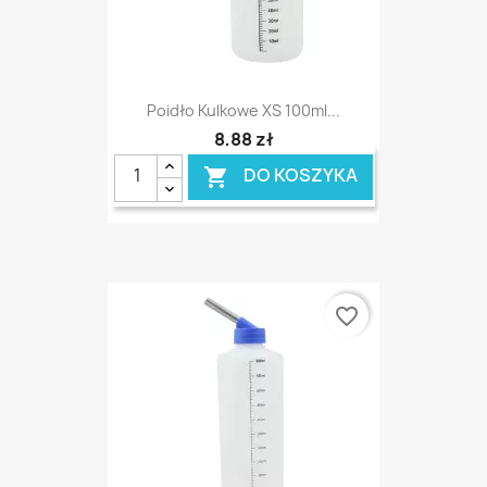
Poidło Kulkowe XS 100ml...
8,88 zł
DO KOSZYKA

favorite_border