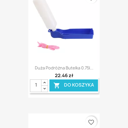
Duża Podróżna Butelka 0.75l...
22,46 zł
DO KOSZYKA

favorite_border