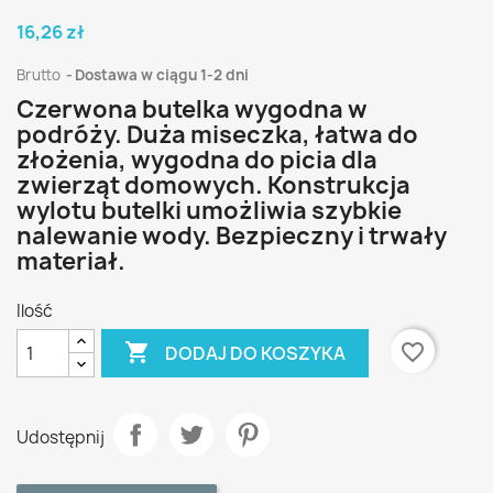
16,26 zł
Brutto
Dostawa w ciągu 1-2 dni
Czerwona butelka wygodna w
podróży. Duża miseczka, łatwa do
złożenia, wygodna do picia dla
zwierząt domowych. Konstrukcja
wylotu butelki umożliwia szybkie
nalewanie wody. Bezpieczny i trwały
materiał.
Ilość

favorite_border
DODAJ DO KOSZYKA
Udostępnij