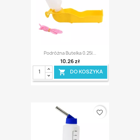
Podróżna Butelka 0.25l...
10,26 zł
DO KOSZYKA

favorite_border