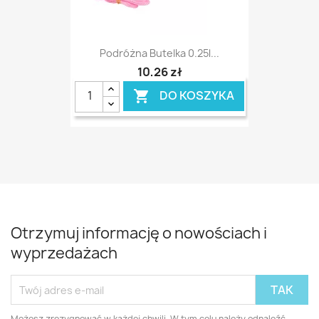
Podróżna Butelka 0.25l...
10,26 zł
DO KOSZYKA

Otrzymuj informację o nowościach i
wyprzedażach
Możesz zrezygnować w każdej chwili. W tym celu należy odnaleźć