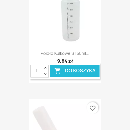
Poidło Kulkowe S 150ml...
9,84 zł
DO KOSZYKA

favorite_border