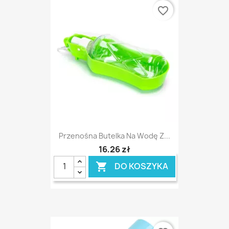
favorite_border
Przenośna Butelka Na Wodę Z...
16,26 zł
DO KOSZYKA
