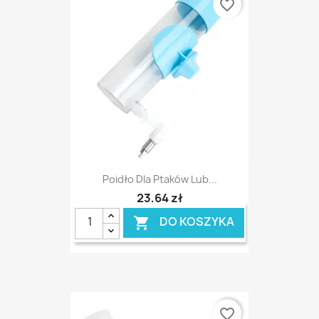
favorite_border
Poidło Dla Ptaków Lub...
23,64 zł
DO KOSZYKA

favorite_border