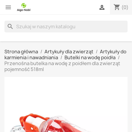
shopping_cart


(0)
search
Strona główna
Artykuły dla zwierząt
Artykuły do
karmienia i nawadniania
Butelki na wodę poidła
Przenośna butelka na wodę z poidłem dla zwierząt
pojemność 518ml