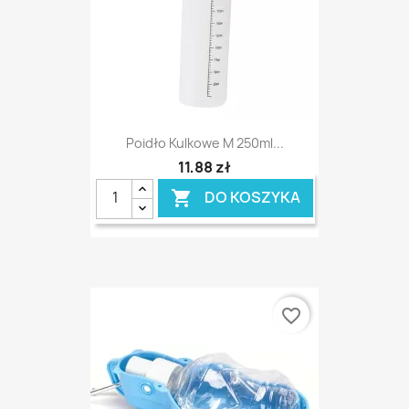
Poidło Kulkowe M 250ml...
11,88 zł
DO KOSZYKA

favorite_border