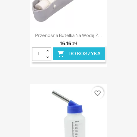
Przenośna Butelka Na Wodę Z...
16,16 zł
DO KOSZYKA

favorite_border