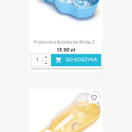
Przenośna Butelka Na Wodę Z...
13,90 zł
DO KOSZYKA

favorite_border