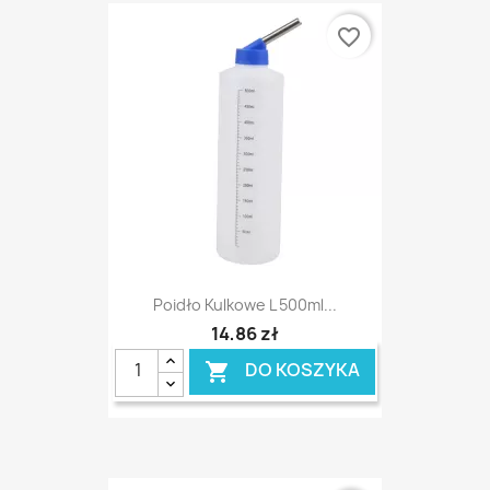
favorite_border
Poidło Kulkowe L 500ml...
14,86 zł
DO KOSZYKA
