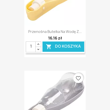
Przenośna Butelka Na Wodę Z...
16,16 zł
DO KOSZYKA

favorite_border