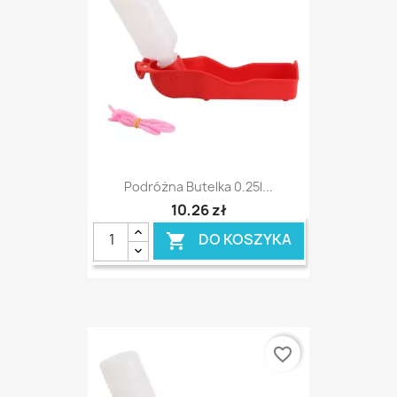
Podróżna Butelka 0.25l...
10,26 zł
DO KOSZYKA

favorite_border