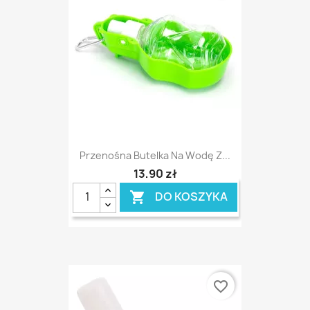
Przenośna Butelka Na Wodę Z...
13,90 zł
DO KOSZYKA

favorite_border