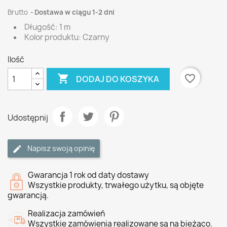
Brutto
Dostawa w ciągu 1-2 dni
Długość: 1 m
Kolor produktu: Czarny
Ilość

favorite_border
DODAJ DO KOSZYKA
Udostępnij
Napisz swoją opinię
Gwarancja 1 rok od daty dostawy
Wszystkie produkty, trwałego użytku, są objęte
gwarancją.
Realizacja zamówień
Wszystkie zamówienia realizowane są na bieżąco.