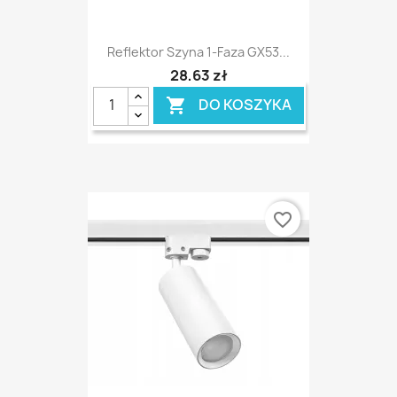
Reflektor Szyna 1-Faza GX53...
28,63 zł
DO KOSZYKA

favorite_border