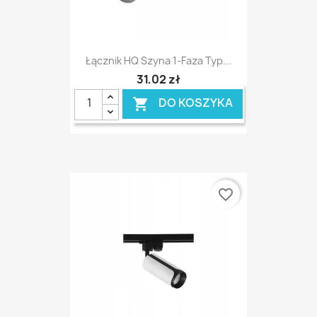
Łącznik HQ Szyna 1-Faza Typ...
31,02 zł
DO KOSZYKA

favorite_border