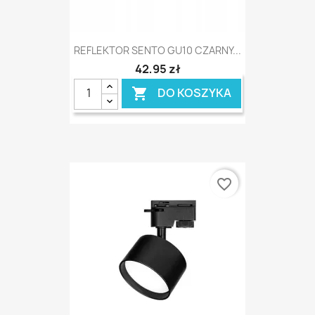
REFLEKTOR SENTO GU10 CZARNY...
42,95 zł
DO KOSZYKA

favorite_border