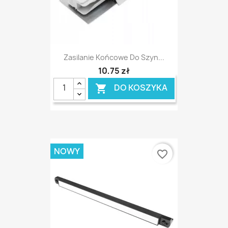
Zasilanie Końcowe Do Szyn...
10,75 zł
DO KOSZYKA

NOWY
favorite_border