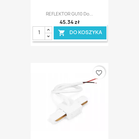
REFLEKTOR GU10 Do...
45,34 zł
DO KOSZYKA

favorite_border