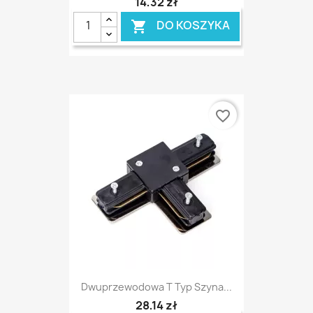
14,32 zł
DO KOSZYKA

favorite_border
Dwuprzewodowa T Typ Szyna...
28,14 zł