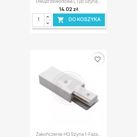
Dwuprzewodowa L Typ Szyna...
14,02 zł
DO KOSZYKA

favorite_border
Zakończenie HQ Szyna 1-Faza...