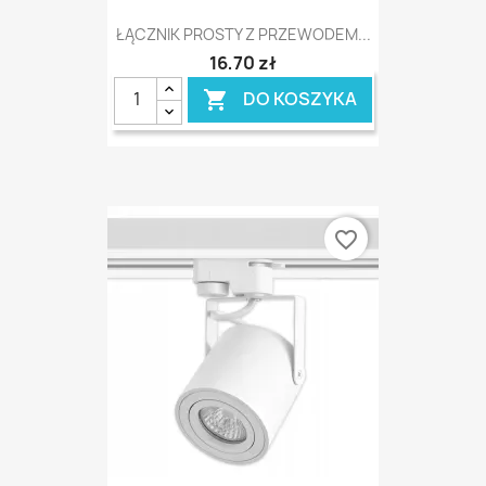
ŁĄCZNIK PROSTY Z PRZEWODEM...
16,70 zł
DO KOSZYKA

favorite_border