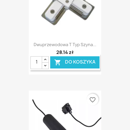
Dwuprzewodowa T Typ Szyna...
28,14 zł
DO KOSZYKA

favorite_border