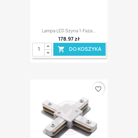
Lampa LED Szyna 1-Faza...
178,97 zł
DO KOSZYKA

favorite_border