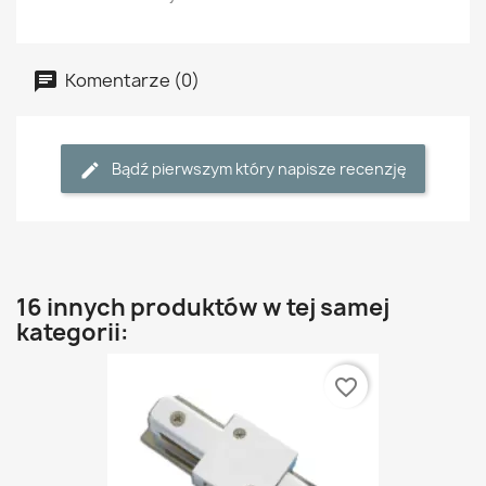
Komentarze (0)
Bądź pierwszym który napisze recenzję
16 innych produktów w tej samej
kategorii:
favorite_border