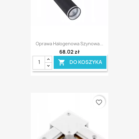
Oprawa Halogenowa Szynowa...
68,02 zł
DO KOSZYKA

favorite_border