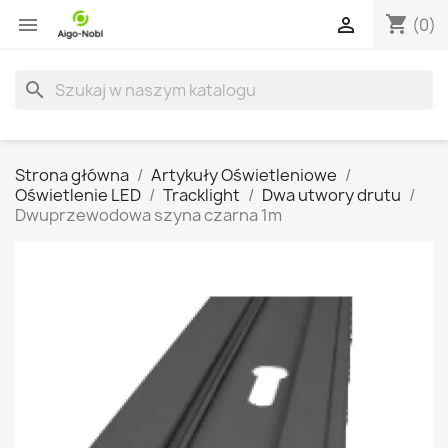
shopping_cart


(0)
search
Strona główna
Artykuły Oświetleniowe
Oświetlenie LED
Tracklight
Dwa utwory drutu
Dwuprzewodowa szyna czarna 1m