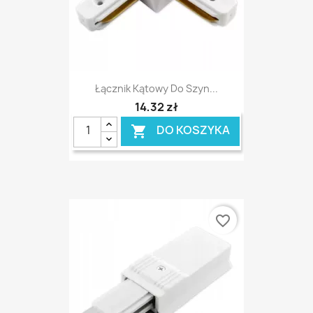
Łącznik Kątowy Do Szyn...
14,32 zł
DO KOSZYKA

favorite_border