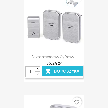
Bezprzewodowy Cyfrowy...
85,24 zł
DO KOSZYKA

favorite_border