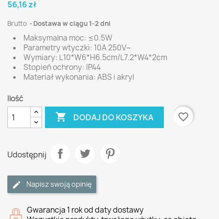
56,16 zł
Brutto
Dostawa w ciągu 1-2 dni
Maksymalna moc: ≤0.5W
Parametry wtyczki: 10A 250V~
Wymiary: L10*W6*H6.5cm/L7.2*W4*2cm
Stopień ochrony: IP44
Materiał wykonania: ABS i akryl
Ilość

favorite_border
DODAJ DO KOSZYKA
Udostępnij
Napisz swoją opinię
Gwarancja 1 rok od daty dostawy