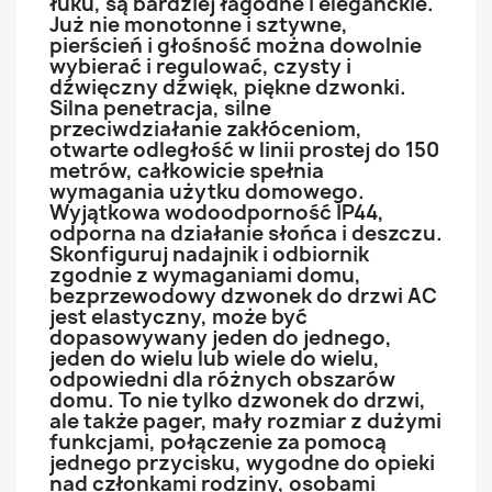
łuku, są bardziej łagodne i eleganckie.
Już nie monotonne i sztywne,
pierścień i głośność można dowolnie
wybierać i regulować, czysty i
dźwięczny dźwięk, piękne dzwonki.
Silna penetracja, silne
przeciwdziałanie zakłóceniom,
otwarte odległość w linii prostej do 150
metrów, całkowicie spełnia
wymagania użytku domowego.
Wyjątkowa wodoodporność IP44,
odporna na działanie słońca i deszczu.
Skonfiguruj nadajnik i odbiornik
zgodnie z wymaganiami domu,
bezprzewodowy dzwonek do drzwi AC
jest elastyczny, może być
dopasowywany jeden do jednego,
jeden do wielu lub wiele do wielu,
odpowiedni dla różnych obszarów
domu. To nie tylko dzwonek do drzwi,
ale także pager, mały rozmiar z dużymi
funkcjami, połączenie za pomocą
jednego przycisku, wygodne do opieki
nad członkami rodziny, osobami