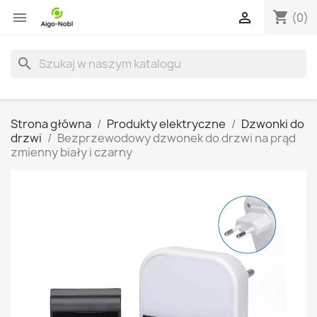
shopping_cart


(0)
search
Strona główna
Produkty elektryczne
Dzwonki do
drzwi
Bezprzewodowy dzwonek do drzwi na prąd
zmienny biały i czarny