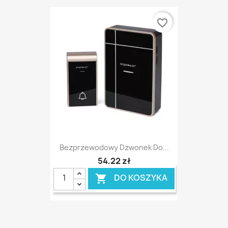
favorite_border
Bezprzewodowy Dzwonek Do...
54,22 zł
DO KOSZYKA
