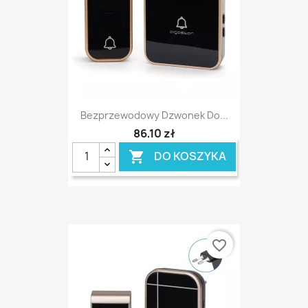
Bezprzewodowy Dzwonek Do...
86,10 zł
DO KOSZYKA

favorite_border