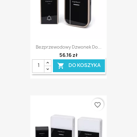
Bezprzewodowy Dzwonek Do...
56,16 zł
DO KOSZYKA

favorite_border