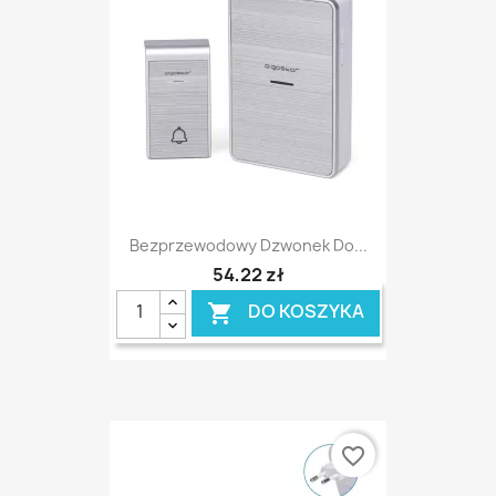
Bezprzewodowy Dzwonek Do...
54,22 zł
DO KOSZYKA

favorite_border