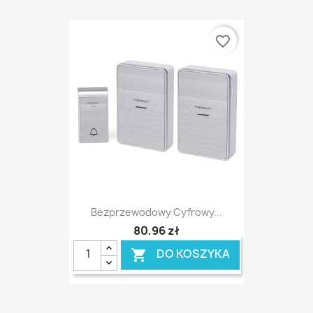
favorite_border
Bezprzewodowy Cyfrowy...
80,96 zł
DO KOSZYKA
