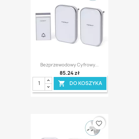
Bezprzewodowy Cyfrowy...
85,24 zł
DO KOSZYKA

favorite_border