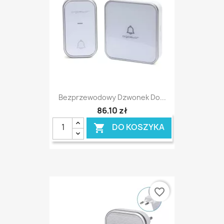
Bezprzewodowy Dzwonek Do...
86,10 zł
DO KOSZYKA

favorite_border