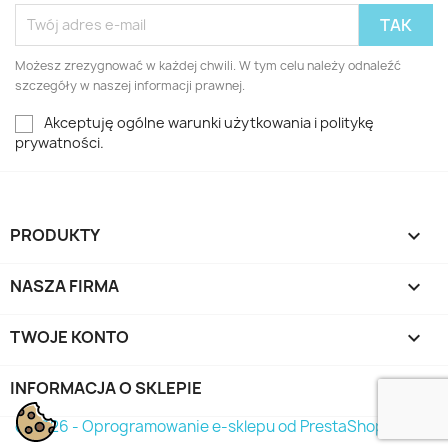
Możesz zrezygnować w każdej chwili. W tym celu należy odnaleźć
szczegóły w naszej informacji prawnej.
Akceptuję ogólne warunki użytkowania i politykę
prywatności.
PRODUKTY

NASZA FIRMA

TWOJE KONTO

INFORMACJA O SKLEPIE
keyboard_arrow_down
© 2026 - Oprogramowanie e-sklepu od PrestaShop™