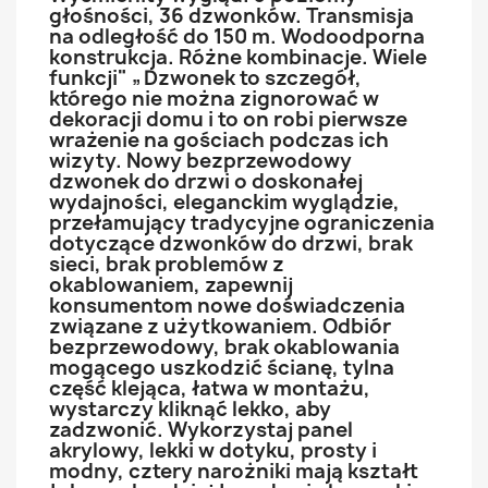
głośności, 36 dzwonków. Transmisja
na odległość do 150 m. Wodoodporna
konstrukcja. Różne kombinacje. Wiele
funkcji" „Dzwonek to szczegół,
którego nie można zignorować w
dekoracji domu i to on robi pierwsze
wrażenie na gościach podczas ich
wizyty. Nowy bezprzewodowy
dzwonek do drzwi o doskonałej
wydajności, eleganckim wyglądzie,
przełamujący tradycyjne ograniczenia
dotyczące dzwonków do drzwi, brak
sieci, brak problemów z
okablowaniem, zapewnij
konsumentom nowe doświadczenia
związane z użytkowaniem. Odbiór
bezprzewodowy, brak okablowania
mogącego uszkodzić ścianę, tylna
część klejąca, łatwa w montażu,
wystarczy kliknąć lekko, aby
zadzwonić. Wykorzystaj panel
akrylowy, lekki w dotyku, prosty i
modny, cztery narożniki mają kształt