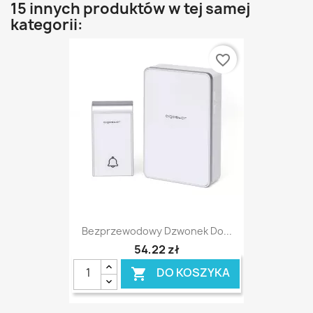
15 innych produktów w tej samej
kategorii:
favorite_border
Bezprzewodowy Dzwonek Do...
54,22 zł
DO KOSZYKA
