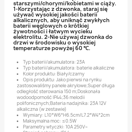
starszymi/chorymi/kobietami w ciąży.
1-Korzystając z dzwonka, staraj się
używać wysokiej jakości baterii
alkalicznych, aby uniknąć zwykłych
baterii węglowych o krótkiej
żywotności i łatwym wycieku
elektrolitu. 2-Nie używaj dzwonka do
drzwi w środowisku o wysokiej
temperaturze powyżej 60 ℃.
Typ baterii/akumulatora: 23A
Typ baterii/akumulatora: baterie alkaliczne
Kolor produktu: Biały/czarny
Opis produktu: Jako pierwsi na rynku
zastosowaliśmy panele akrylowe;Super długa
odległość sterowania 150 m;Doskonała
wodoodporność IP44;36 melodii
polifonicznych;Bateria nadajnika: 23A 12V
alkaliczna (w zestawie)
Wymiary: L10*W6*H6.5cm/L7.2*W4*2cm
Maksymalna moc: ≤0.5W
Parametry wtyczki: 10A 250V~