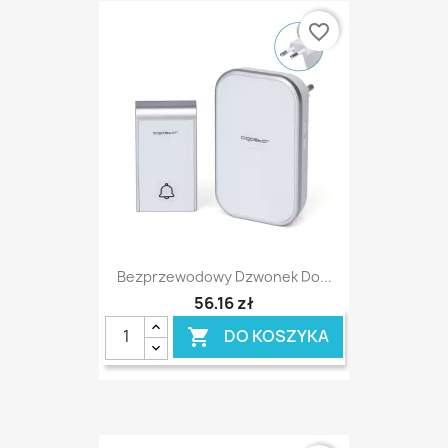
favorite_border
Bezprzewodowy Dzwonek Do...
56,16 zł
DO KOSZYKA
